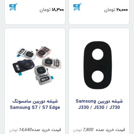
20,000
تومان
18,300
تومان
شيشه دوربين Samsung
شيشه دوربين سامسونگ
Samsung S7 / S7 Edge
J330 / J530 / J730
قیمت خرید عمده
7,800
قیمت خرید عمده
14,640
تومان
تومان