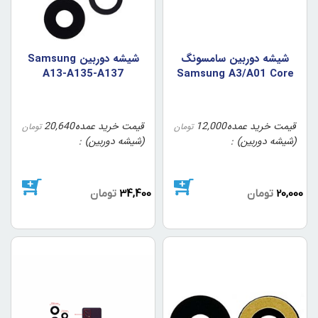
شيشه دوربين سامسونگ
شيشه دوربين Samsung
A13-A135-A137
Samsung A3/A01 Core
(ست5تايي2کوچک 3بزرگ)
قیمت خرید عمده
12,000
قیمت خرید عمده
20,640
تومان
تومان
(شیشه دوربین)
(شیشه دوربین)
20,000
تومان
34,400
تومان