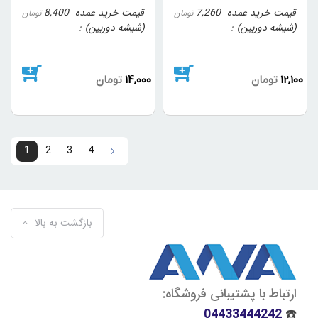
قیمت خرید عمده
7,260
قیمت خرید عمده
8,400
تومان
تومان
(شیشه دوربین)
(شیشه دوربین)
12,100
تومان
14,000
تومان
1
2
3
4
4
3
2
1
بازگشت به بالا
ارتباط با پشتیبانی فروشگاه:
04433444242
☎️