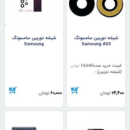
شيشه دوربين سامسونگ
شيشه دوربين سامسونگ
Samsung
Samsung A03
Core/A032
A33(ست5تايي3بزرگ2کوچک)
قیمت خرید عمده
14,640
تومان
(شیشه دوربین)
24,400
تومان
60,000
تومان