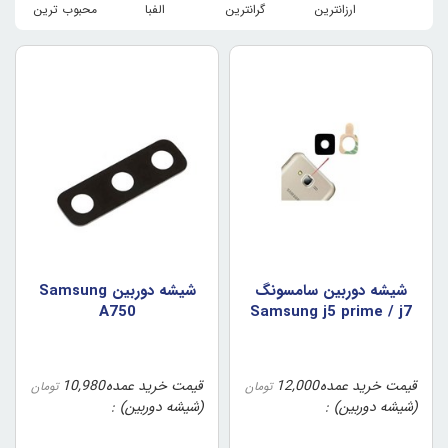
ارزانترین
گرانترین
الفبا
محبوب ترین
شيشه دوربين سامسونگ
شيشه دوربين Samsung
A750
Samsung j5 prime / j7
prime (اورجينال/روکاري)
قیمت خرید عمده
12,000
قیمت خرید عمده
10,980
تومان
تومان
(شیشه دوربین)
(شیشه دوربین)