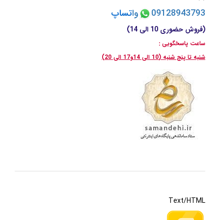
09128943793
وا
تسا
پ
(فروش حضوری 10 الی 14)
ساعت پاسخگویی :
شنبه تا پنج شنبه (10 الی 14و17 الی 20)
Text/HTML