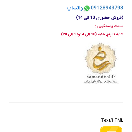
09128943793
وا
تسا
پ
(فروش حضوری 10 الی 14)
ساعت پاسخگویی :
شنبه تا پنج شنبه (10 الی 14و17 الی 20)
Text/HTML