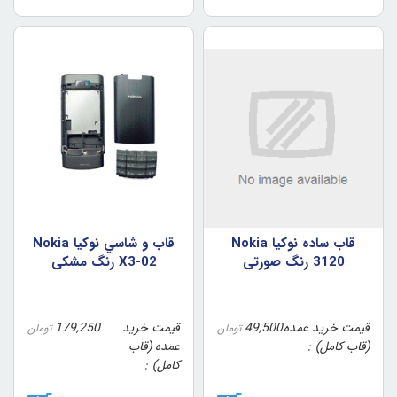
قاب ساده نوکيا Nokia
قاب و شاسي نوکيا Nokia
3120 رنگ صورتي
X3-02 رنگ مشکي
قیمت خرید عمده
49,500
قیمت خرید
179,250
تومان
تومان
(قاب کامل)
عمده (قاب
کامل)