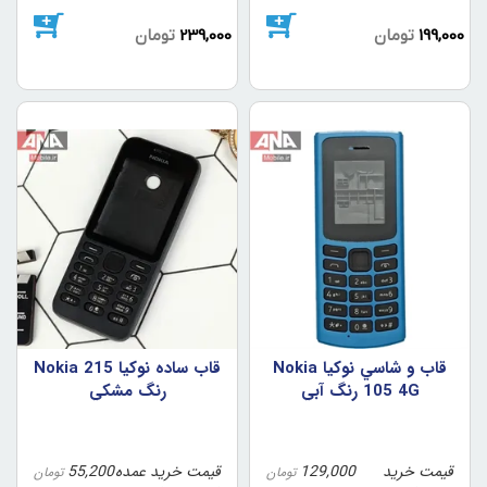
199,000
تومان
239,000
تومان
قاب و شاسي نوکيا Nokia
قاب ساده نوکيا Nokia 215
105 4G رنگ آبي
رنگ مشکي
قیمت خرید
129,000
قیمت خرید عمده
55,200
تومان
تومان