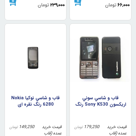
66,000
تومان
239,000
تومان
قاب و شاسي سوني
قاب و شاسي نوکيا Nokia
اريکسون Sony K530 رنگ
6280 رنگ نقره اي
مشکي
قیمت خرید
179,250
قیمت خرید
149,250
تومان
تومان
عمده (قاب
عمده (قاب