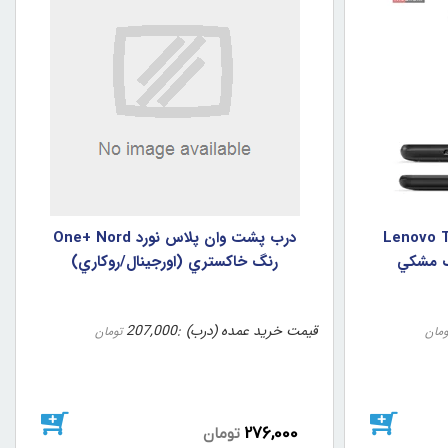
لنوو Lenovo Tab E7
درب پشت وان پلاس نورد One+ Nord
رنگ خاکستري (اورجينال/روکاري)
قیمت خرید عمده (درب)
207,000
ومان
تومان
276,000
تومان