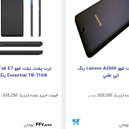
درب پشت لنوو Lenovo A3500 رنگ
درب پشت تبلت 
آبي نفتي
Essential TB-7104I رنگ مشکي
ه (درب)
320,250
قیمت خرید عمده (درب)
335,250
تومان
ت
447,000
ومان
تومان