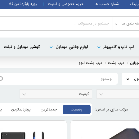
رلینک
شماره حساب ها
حریم خصوصی و امنیت
رویه بازگرداندن کالا
ه بندی ها
لپ تاپ و کامپيوتر
لوازم جانبي موبایل
گوشی موبایل و تبلت
وبايل
درب پشت
درب پشت لنوو
کیفیت
وضعیت
جدیدترین
پربازدیدترین
پ