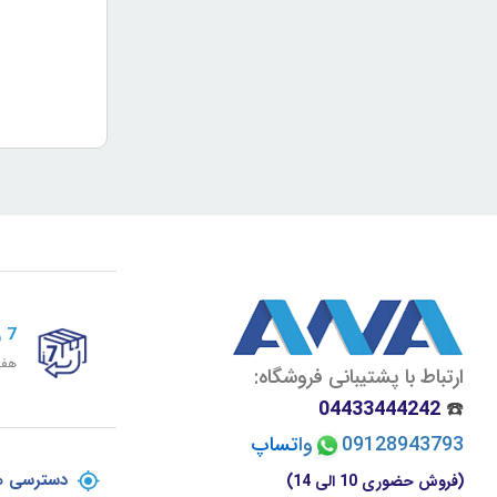
7 روز ضمانت برگشت
هفت
ارتباط با پشتیبانی فروشگاه:
04433444242
☎️
09128943793
وا
تسا
پ
دسترسی ه
(فروش حضوری 10 الی 14)