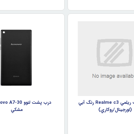
درب پشت ريلمي Realme c3 رنگ آبي
(اورجينال/روکاري)
مشکي