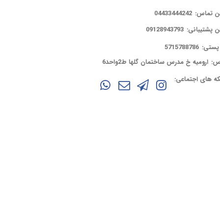
ن تماس:
04433444242
ن پشتیبانی:
09128943793
پستی:
5715788786
س:
ارومیه خ مدرس ساختمان گلها ط2واحد6
ه های اجتماعی: