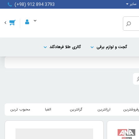
سایر
(+98) 912 894 3793
گجت و لوازم برقی
گالری طلا فرهادگلد
رفروشترین
ارزانترین
گرانترین
الفبا
محبوب ترین