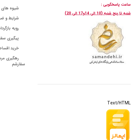
ساعت پاسخگویی :
شیوه های 
شنبه تا پنج شنبه (10 الی 14و17 الی 20)
شرایط و ضو
رویه بازگردا
پیگیری سفا
خرید اقساط
رهگیری مر
سفارشم
Text/HTML