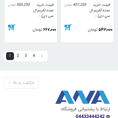
قیمت خرید
407,250
قیمت خرید
500,250
تومان
تومان
عمده (فریم ال
عمده (فریم ال
سی دی)
سی دی)
543,000
تومان
667,000
تومان
1
2
3
4
4
3
2
1
بازگشت به بالا
ارتباط با پشتیبانی فروشگاه:
04433444242
☎️