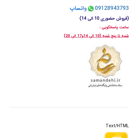
09128943793
وا
تسا
پ
(فروش حضوری 10 الی 14)
ساعت پاسخگویی :
شنبه تا پنج شنبه (10 الی 14و17 الی 20)
Text/HTML