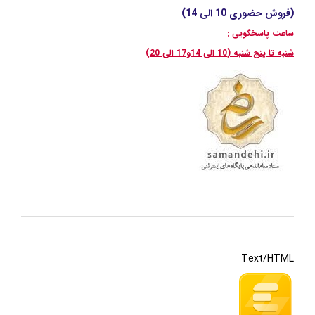
(فروش حضوری 10 الی 14)
ساعت پاسخگویی :
شنبه تا پنج شنبه (10 الی 14و17 الی 20)
Text/HTML