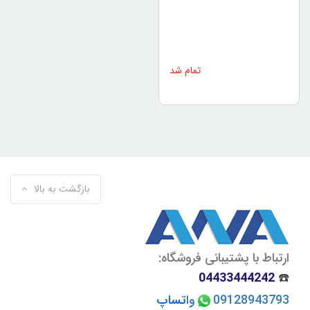
تمام شد
بازگشت به بالا
ارتباط با پشتیبانی فروشگاه:
04433444242
☎️
09128943793
وا
تسا
پ