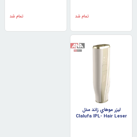
تمام شد
تمام شد
ليزر موهاي زائد مدل
Clalufa IPL- Hair Leser
Remover YZ-612