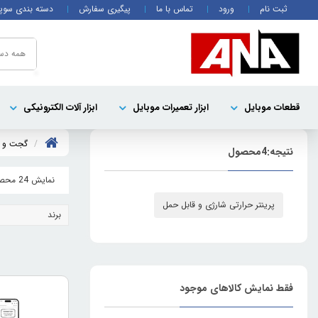
ثبت نام
ورود
تماس با ما
پیگیری سفارش
دسته بندی سوپ
همه دست
قطعات موبايل
ابزار تعمیرات موبایل
ابزار آلات الکترونیکی
گجت و لو
نتیجه:
4
محصول
نمایش 24 محصول
پرینتر حرارتی شارژی و قابل حمل
برند
فقط نمایش کالاهای موجود