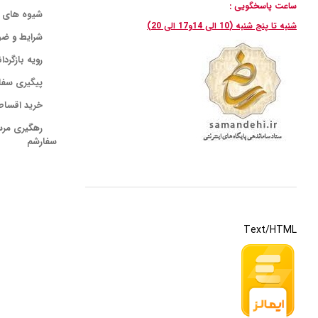
ساعت پاسخگویی :
شیوه های 
شنبه تا پنج شنبه (10 الی 14و17 الی 20)
شرایط و ضو
رویه بازگردا
پیگیری سفا
خرید اقساط
رهگیری مر
سفارشم
Text/HTML