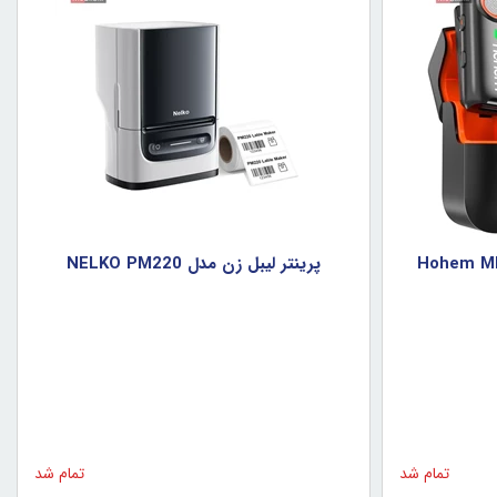
ن بلوتوثي بي‌سيم Hohem MIC-
پرينتر ليبل زن مدل NELKO PM220
تمام شد
تمام شد