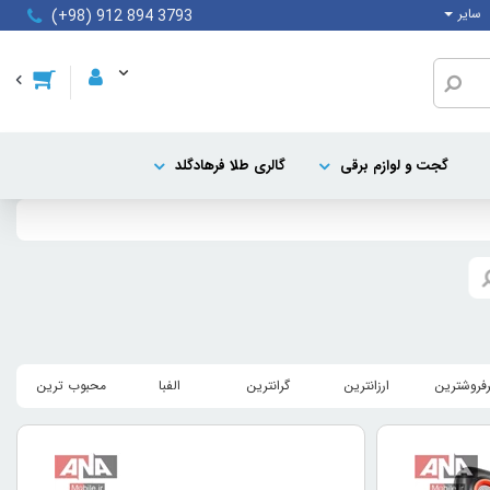
سایر
(+98) 912 894 3793
گجت و لوازم برقی
گالری طلا فرهادگلد
رفروشترین
ارزانترین
گرانترین
الفبا
محبوب ترین