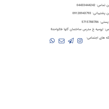
ن تماس:
04433444242
ن پشتیبانی:
09128943793
پستی:
5715788786
س:
ارومیه خ مدرس ساختمان گلها ط2واحد6
ه های اجتماعی: