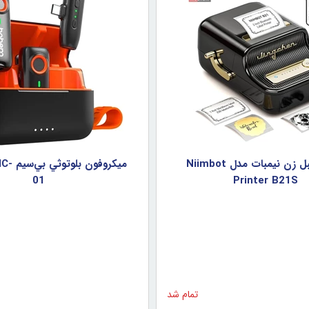
پرينتر ليبل زن نيمبات مدل Niimbot
ميکروفو
01
Printer B21S
تمام شد