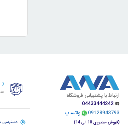
7 روز ضمانت برگشت
هفت
ارتباط با پشتیبانی فروشگاه:
04433444242
☎️
09128943793
وا
تسا
پ
دسترسی ه
(فروش حضوری 10 الی 14)