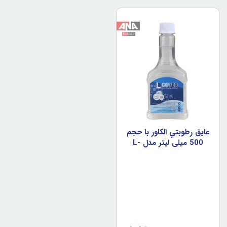
عايق رطوبتي الکاور با حجم
500 ميلي ليتر مدل L-
COVER