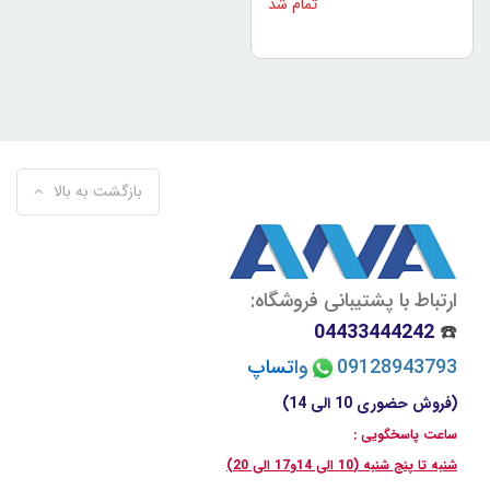
تمام شد
بازگشت به بالا
ارتباط با پشتیبانی فروشگاه:
04433444242
☎️
09128943793
وا
تسا
پ
(فروش حضوری 10 الی 14)
ساعت پاسخگویی :
شنبه تا پنج شنبه (10 الی 14و17 الی 20)