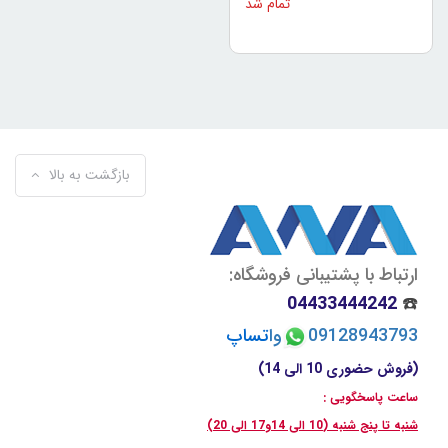
تمام شد
بازگشت به بالا
ارتباط با پشتیبانی فروشگاه:
04433444242
☎️
09128943793
وا
تسا
پ
(فروش حضوری 10 الی 14)
ساعت پاسخگویی :
شنبه تا پنج شنبه (10 الی 14و17 الی 20)