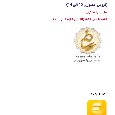
(فروش حضوری 10 الی 14)
ساعت پاسخگویی :
شنبه تا پنج شنبه (10 الی 14و17 الی 20)
Text/HTML