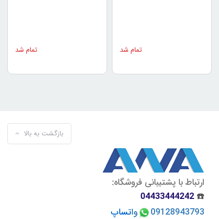
تمام شد
تمام شد
بازگشت به بالا
ارتباط با پشتیبانی فروشگاه:
04433444242
☎️
09128943793
وا
تسا
پ