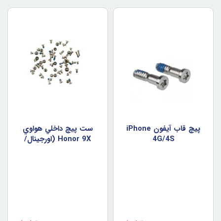
پيچ قاب آيفون iPhone
ست پيچ داخلي هواوي
4G/4S
Honor 9X (اورجينال/
روکاري)