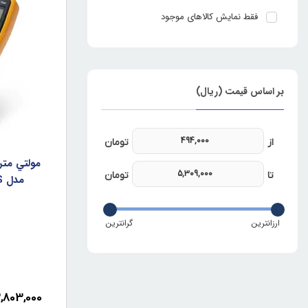
فقط نمایش کالاهای موجود
بر اساس قیمت (ریال)
مولتي متر
مدل XTMAX VC17B+ TRMS
,803,000