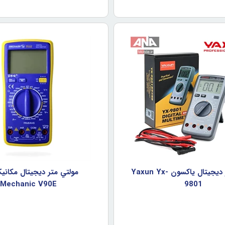
مولتي متر ديجيتال ياکسون Yaxun Yx-
مولتي متر ديجيتال مکان
Mechanic V90E
9801