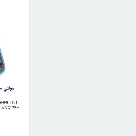
imeter True
unts VC17B+