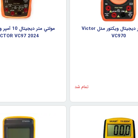
مولتي متر ديجيتال ويکتور مدل Victor
مولتي متر ديجي
ICTOR VC97 2024
VC970
تمام شد