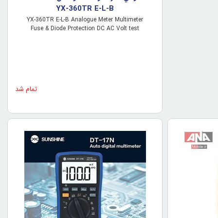
YX-360TR E-L-B
YX-360TR E-L-B Analogue Meter Multimeter
Fuse & Diode Protection DC AC Volt test
تمام شد