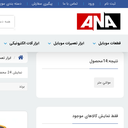
ثبت نام
ورود
تماس با ما
پیگیری سفارش
دسته بندی سوپ
همه دست
قطعات موبايل
ابزار تعمیرات موبایل
ابزار آلات الکترونیکی
ابزار تعم
نتیجه:
14
محصول
نمایش 24 محصول
مولتي متر
برند
فقط نمایش کالاهای موجود