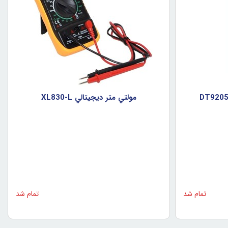
مولتي متر ديجيتالي XL830-L
تمام شد
تمام شد