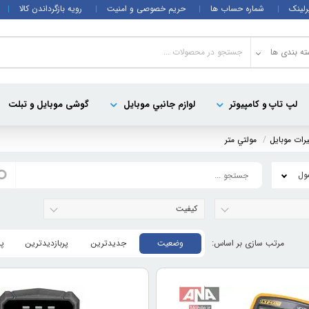
رلینک
شماره حساب ها
حریم خصوصی و امنیت
رویه بازگرداندن کالا
ه بندی ها
لپ تاپ و کامپيوتر
لوازم جانبي موبایل
گوشی موبایل و تبلت
یرات موبایل
مولتي متر
کیفیت
وضعیت
جدیدترین
پربازدیدترین
پ