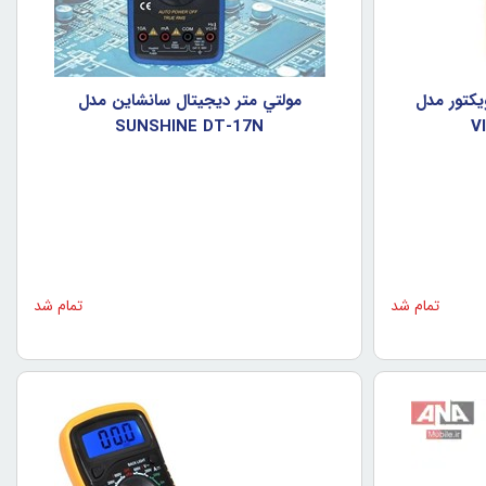
تال 10 آمپر ويکتور مدل
مولتي متر ديجيتال سانشاين مدل
SUNSHINE DT-17N
V
تمام شد
تمام شد