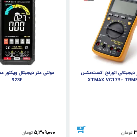
 ديجيتالي اتورنج اکست‌مکس
923E
5,309,000
3
تومان
تومان