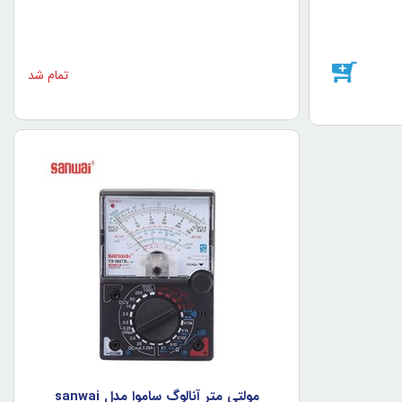
تمام شد
مولتي متر آنالوگ ساموا مدل sanwai