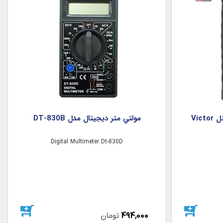
مولتي متر ديجيتال ويکتور مدل Victor
مولتي متر ديجيتال مدل DT-830B
Digital Multimeter Dt-830D
494,000
تومان