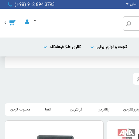
سایر
(+98) 912 894 3793
گجت و لوازم برقی
گالری طلا فرهادگلد
رفروشترین
ارزانترین
گرانترین
الفبا
محبوب ترین