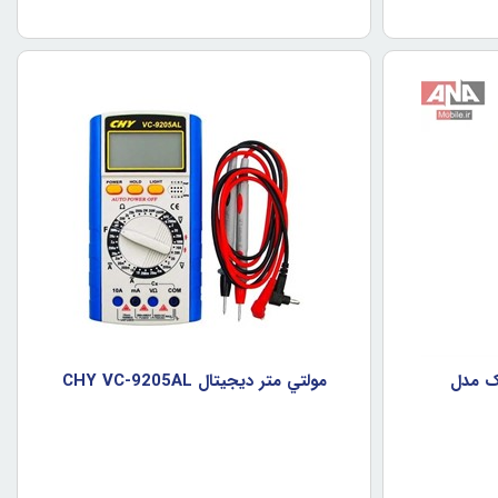
يک مدل
مولتي متر ديجيتال CHY VC-9205AL