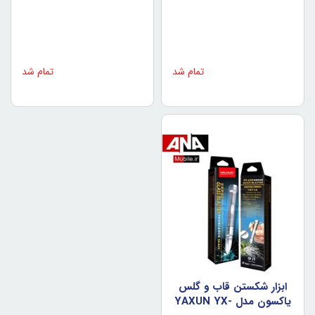
تمام شد
تمام شد
ابزار شکستن قاب و گلس
ياکسون مدل YAXUN YX-