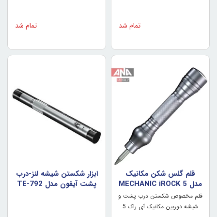
تمام شد
تمام شد
قلم گلس شکن مکانيک
ابزار شکستن شيشه لنز-درب
مدل MECHANIC iROCK 5
پشت آيفون مدل TE-792
قلم مخصوص شکستن درب پشت و
شیشه دوربین مکانیک آی راک 5