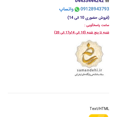
04433444242
☎️
09128943793
وا
تسا
پ
(فروش حضوری 10 الی 14)
ساعت پاسخگویی :
شنبه تا پنج شنبه (10 الی 14و17 الی 20)
Text/HTML