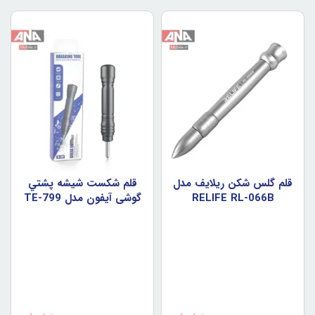
قلم گلس شکن ريلايف مدل
قلم شکست شيشه پشتي
RELIFE RL-066B
گوشي آيفون مدل TE-799