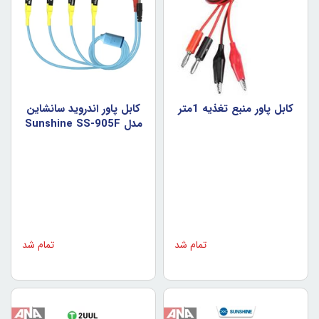
کابل پاور منبع تغذيه 1متر
کابل پاور اندرويد سانشاين
مدل Sunshine SS-905F
تمام شد
تمام شد