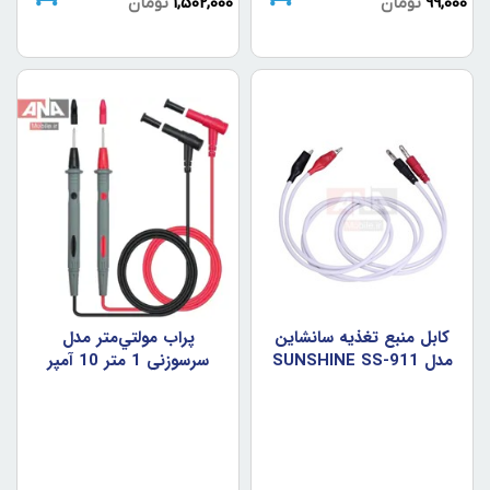
99,000
تومان
1,502,000
تومان
کابل منبع تغذيه سانشاين
پراب مولتي‌متر مدل
مدل SUNSHINE SS-911
سرسوزني 1 متر 10 آمپر
10A
مدل CAT III