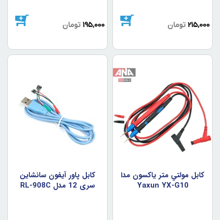
215,000
تومان
195,000
تومان
کابل مولتي متر ياکسون مدا
کابل پاور آيفون سانشاين
Yaxun YX-G10
سري 12 مدل RL-908C