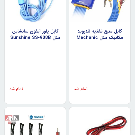
کابل منبع تغذيه اندرويد
کابل پاور آيفون سانشاين
مکانيک مدل Mechanic
مدل Sunshine SS-908B
iBoot AD Pro
تمام شد
تمام شد