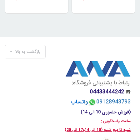
بازگشت به بالا
ارتباط با پشتیبانی فروشگاه:
04433444242
☎️
09128943793
وا
تسا
پ
(فروش حضوری 10 الی 14)
ساعت پاسخگویی :
شنبه تا پنج شنبه (10 الی 14و17 الی 20)