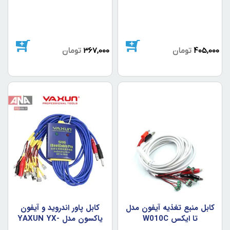
405,000
تومان
367,000
تومان
کابل منبع تغذيه آيفون مدل
کابل پاور اندرويد و آيفون
تا ايکس W010C
ياکسون مدل YAXUN YX-
S116