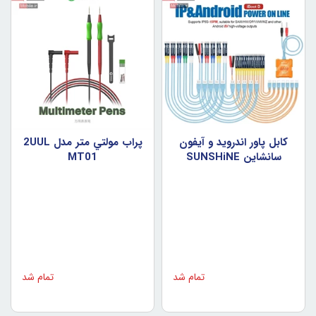
کابل پاور اندرويد و آيفون
پراب مولتي متر مدل 2UUL
سانشاين SUNSHiNE
MT01
iBOOT D
تمام شد
تمام شد