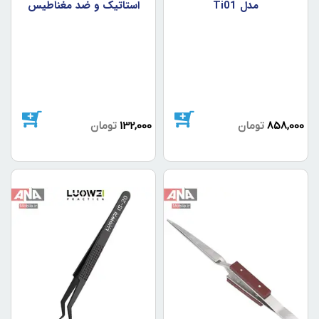
مدل Ti01
استاتيک و ضد مغناطيس
ديتک مدل HRC40 ESD-
11
858,000
تومان
132,000
تومان