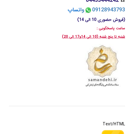
04433444242
☎️
09128943793
وا
تسا
پ
(فروش حضوری 10 الی 14)
ساعت پاسخگویی :
شنبه تا پنج شنبه (10 الی 14و17 الی 20)
Text/HTML