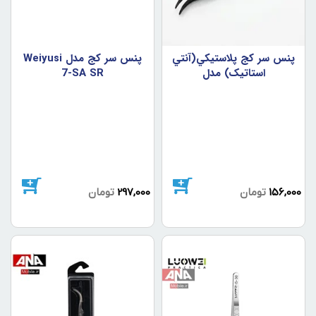
پنس سر کج پلاستيکي(آنتي
پنس سر کج مدل Weiyusi
استاتيک) مدل
7-SA SR
MASTERWORK 7-SA
156,000
تومان
297,000
تومان