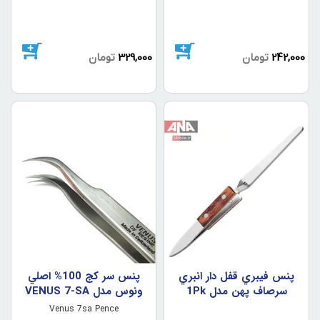
242,000
تومان
329,000
تومان
پنس فيبري قفل دار انبري
پنس سر کج 100% اصلي
سرصاف پهن مدل 1Pk
ونوس مدل VENUS 7-SA
16cm
Venus 7sa Pence