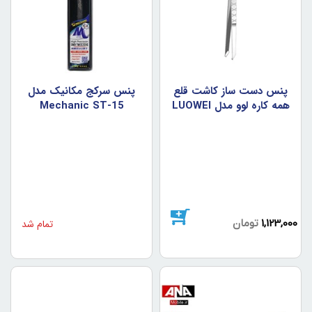
پنس دست ساز کاشت قلع
پنس سرکج مکانيک مدل
همه کاره لوو مدل LUOWEI
Mechanic ST-15
IS-30
1,123,000
تومان
تمام شد