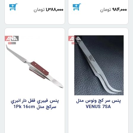
984,000
تومان
1,388,000
تومان
پنس سر کج ونوس مدل
پنس فيبري قفل دار انبري
VENUS 7SA
سرکج مدل 1Pk 16cm