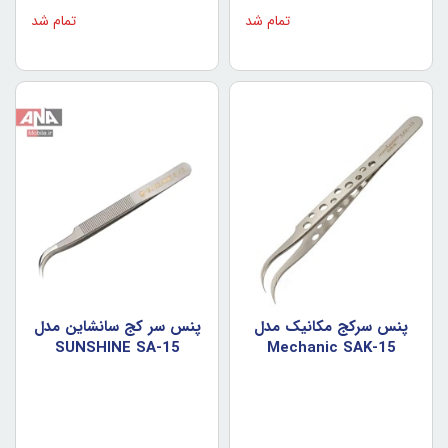
تمام شد
تمام شد
پنس سرکج مکانيک مدل
پنس سر کج سانشاين مدل
SUNSHINE SA-15
Mechanic SAK-15