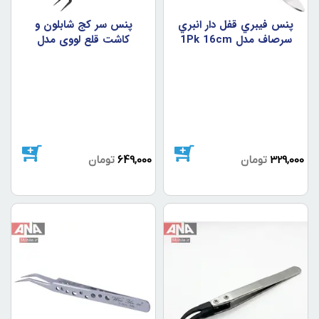
پنس فيبري قفل دار انبري
پنس سر کج شابلون و
سرصاف مدل 1Pk 16cm
کاشت قلع لووي مدل
LUOWEI IS-20
329,000
تومان
649,000
تومان