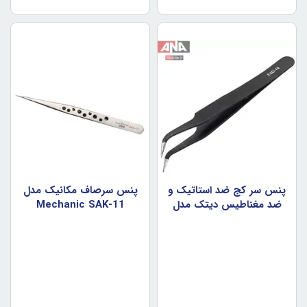
پنس سر کج ضد استاتيک و
پنس سرصاف مکانيک مدل
ضد مغناطيس ديتک مدل
Mechanic SAK-11
HRC40 ESD-15