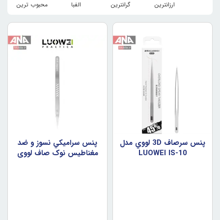
ارزانترین
گرانترین
الفبا
محبوب ترین
پنس سرصاف 3D لووي مدل
پنس سراميکي نسوز و ضد
LUOWEI IS-10
مغناطيس نوک صاف لووي
مدل LUOWEI IS-50