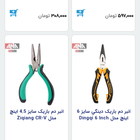
597,000
تومان
308,000
تومان
انبر دم باريک دينگي سايز 6
انبر دم باريک سايز 4.5 اينچ
اينچ مدل Dingqi 6 Inch
مدل Ziqiang CR-V