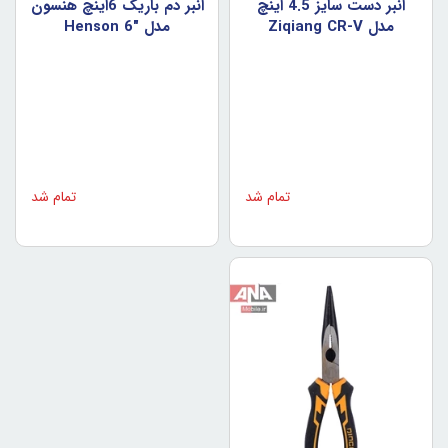
انبر دست سايز 4.5 اينچ
انبر دم باريک 6اينچ هنسون
مدل Ziqiang CR-V
مدل "Henson 6
تمام شد
تمام شد