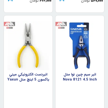
540,000
تومان
424,000
تومان
انبر سيم چين نوا مدل
انبردست الکترونيکي ميني
Nova 8121 4.5 Inch
ياکسون 5 اينچ مدل Yaxun
Mini Pliers