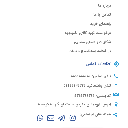
درباره ما
تماس با ما
راهنمای خرید
درخواست تهیه کالای ناموجود
شکایات و صدای مشتری
توافقنامه استفاده از خدمات
اطلاعات تماس
تلفن تماس:
04433444242
تلفن پشتیبانی:
09128943793
کد پستی:
5715788786
آدرس:
ارومیه خ مدرس ساختمان گلها ط2واحد6
شبکه های اجتماعی: