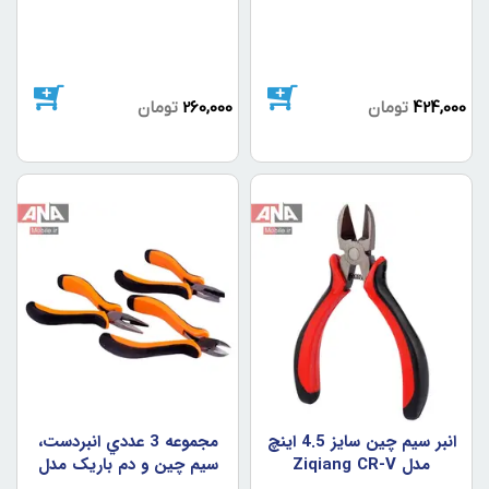
424,000
تومان
260,000
تومان
انبر سيم چين سايز 4.5 اينچ
مجموعه 3 عددي انبردست،
مدل Ziqiang CR-V
سيم چين و دم باريک مدل
Freed