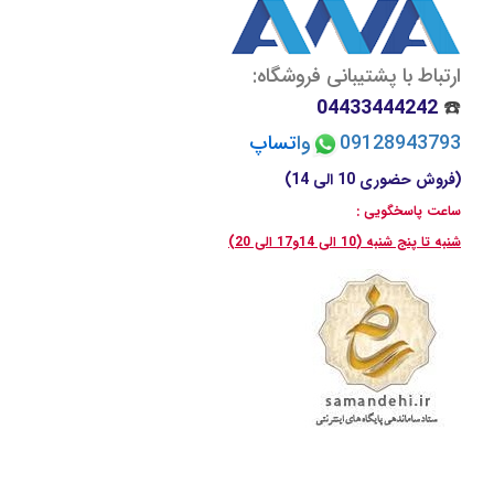
ارتباط با پشتیبانی فروشگاه:
04433444242
☎️
09128943793
وا
تسا
پ
(فروش حضوری 10 الی 14)
ساعت پاسخگویی :
شنبه تا پنج شنبه (10 الی 14و17 الی 20)