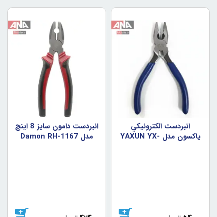
انبردست الکترونيکي
انبردست دامون سايز 8 اينچ
ياکسون مدل YAXUN YX-
مدل Damon RH-1167
53