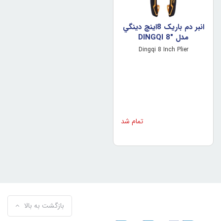
انبر دم باريک 8اينچ دينگي
مدل "DINGQI 8
Dingqi 8 Inch Plier
تمام شد
بازگشت به بالا