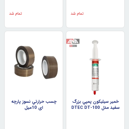
تمام شد
تمام شد
خمير سيليکون پمپي بزرگ
چسب حرارتي نسوز پارچه
سفيد مدل DTEC DT-100
اي 10ميل