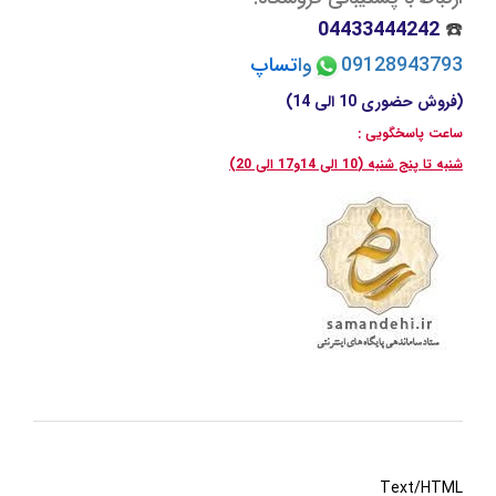
04433444242
☎️
09128943793
وا
تسا
پ
(فروش حضوری 10 الی 14)
ساعت پاسخگویی :
شنبه تا پنج شنبه (10 الی 14و17 الی 20)
Text/HTML