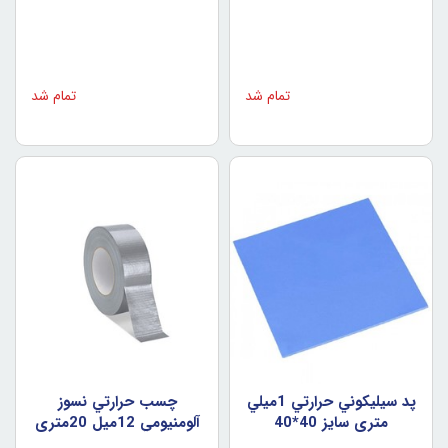
تمام شد
تمام شد
پد سيليکوني حرارتي 1ميلي
چسب حرارتي نسوز
متري سايز 40*40
آلومنيومي 12ميل 20متري