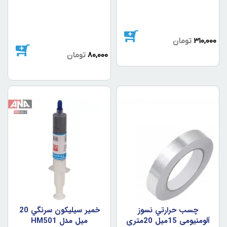
310,000
تومان
80,000
تومان
چسب حرارتي نسوز
خمير سيليکون سرنگي 20
آلومنيومي 15ميل 20متري
ميل مدل HM501