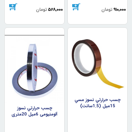
910,000
تومان
528,000
تومان
چسب حرارتي نسوز مسي
15ميل (1.5سانت)
چسب حرارتي نسوز
آلومنيومي 6ميل 20متري