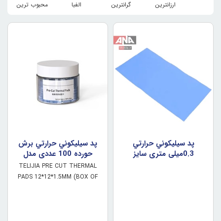
ارزانترین
گرانترین
الفبا
محبوب ترین
پد سيليکوني حرارتي
پد سيليکوني حرارتي برش
0.3ميلي متري سايز
حورده 100 عددي مدل
200*400 ميلي متر
TELIJIA TE-P1
TELIJIA PRE CUT THERMAL
PADS 12*12*1.5MM (BOX OF
100PC)