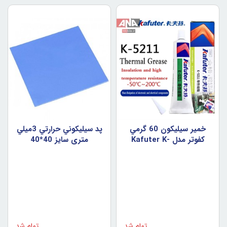
خمير سيليکون 60 گرمي
پد سيليکوني حرارتي 3ميلي
کفوتر مدل Kafuter K-
متري سايز 40*40
5211
تمام شد
تمام شد