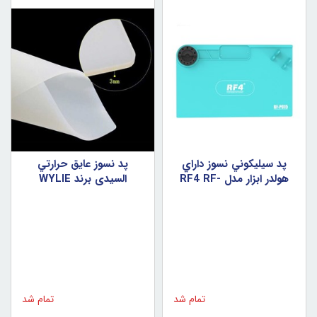
پد سيليکوني نسوز داراي
پد نسوز عايق حرارتي
هولدر ابزار مدل RF4 RF-
السيدي برند WYLIE
P015
تمام شد
تمام شد