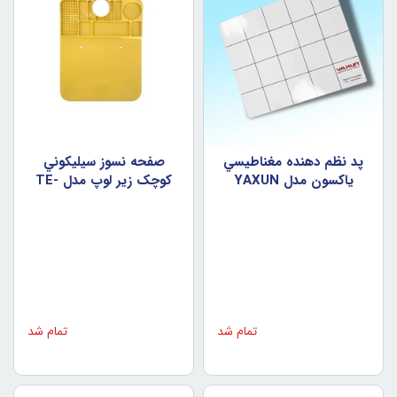
پد نظم دهنده مغناطيسي
صفحه نسوز سيليکوني
ياکسون مدل YAXUN
کوچک زير لوپ مدل TE-
605
universal magnet mat
30cm*25cm
تمام شد
تمام شد