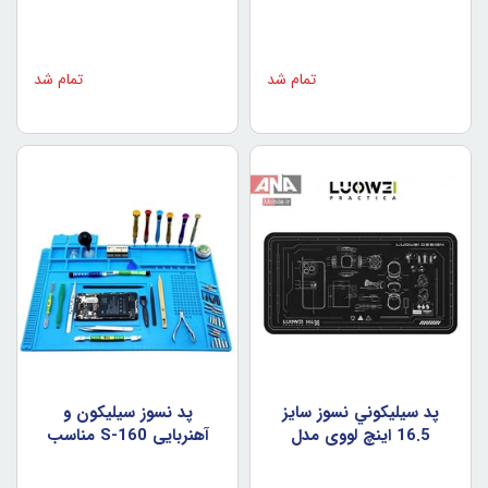
تمام شد
تمام شد
پد سيليکوني نسوز سايز
پد نسوز سيليکون و
16.5 اينچ لووي مدل
آهنربايي S-160 مناسب
LUOWEI LW-M4
استفاده در تعميرات موبايل