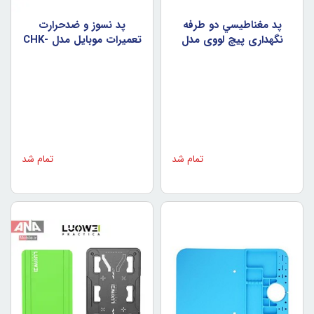
پد مغناطيسي دو طرفه
پد نسوز و ضدحرارت
نگهداري پيچ لووي مدل
تعميرات موبايل مدل CHK-
B1
LUOWEI LW-334
تمام شد
تمام شد