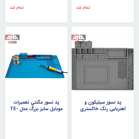
تمام شد
تمام شد
پد نسوز سيليکون و
پد نسوز مگنتي تعميرات
آهنربايي رنگ خاکستري
موبايل سايز بزرگ مدل TE-
مدل S-160
501