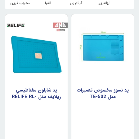
ارزانترین
گرانترین
الفبا
محبوب ترین
پد نسوز مخصوص تعميرات
پد شابلون مغناطيسي
مدل TE-502
ريلايف مدل RELIFE RL-
088