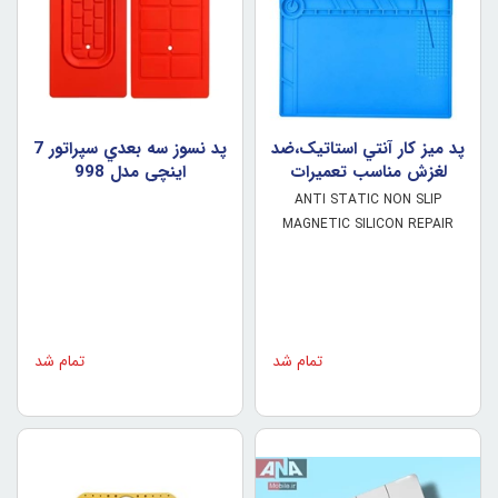
پد ميز کار آنتي استاتيک،ضد
پد نسوز سه بعدي سپراتور 7
لغزش مناسب تعميرات
اينچي مدل 998
الکترونيک مدل S-140
ANTI STATIC NON SLIP
MAGNETIC SILICON REPAIR
MAT SOLDERING MAT S140
تمام شد
تمام شد