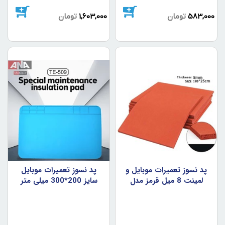
583,000
تومان
1,603,000
تومان
پد نسوز تعميرات موبايل و
پد نسوز تعميرات موبايل
لمينت 8 ميل قرمز مدل
سايز 200*300 ميلي متر
RED PAD 8MM
مدل TE-509 / V59