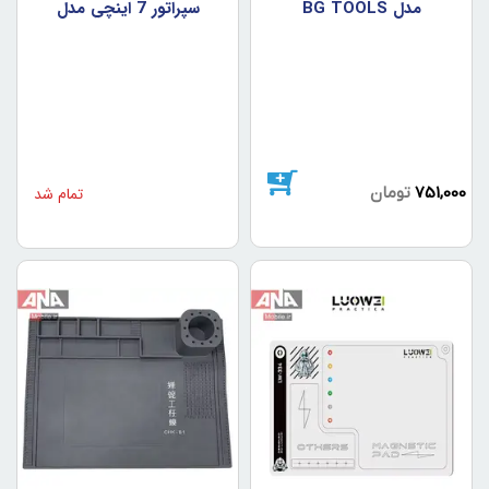
مدل BG TOOLS
سپراتور 7 اينچي مدل
LUOWEI LW-234
751,000
تومان
تمام شد