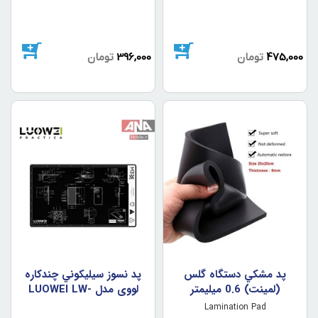
475,000
تومان
396,000
تومان
پد مشکي دستگاه گلس
پد نسوز سيليکوني چندکاره
(لمينت) 0.6 ميليمتر
لووي مدل LUOWEI LW-
M3
Lamination Pad