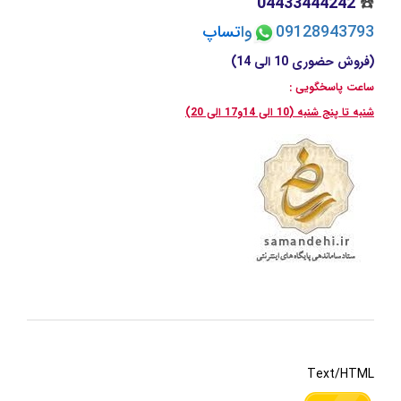
04433444242
☎️
09128943793
وا
تسا
پ
(فروش حضوری 10 الی 14)
ساعت پاسخگویی :
شنبه تا پنج شنبه (10 الی 14و17 الی 20)
Text/HTML