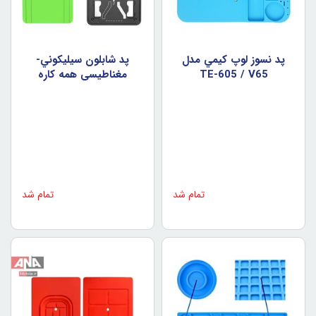
پد نسوز لوپ کيمي مدل
پد شابلون سيليکوني-
TE-605 / V65
مغناطيسي همه کاره
LUOWEI LW-PT03
تمام شد
تمام شد