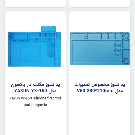
پد نسوز مخصوص تعميرات
پد نسوز مگنت دار ياکسون
مدل V53 380*210mm
مدل YAXUN YX-160
Yaxun yx-160 silicone fireproof
pad magnetic