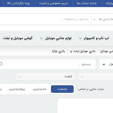
رلینک
شماره حساب ها
حریم خصوصی و امنیت
رویه بازگرداندن کالا
ه بندی ها
لپ تاپ و کامپيوتر
لوازم جانبي موبایل
گوشی موبایل و تبلت
نبي موبایل
باتري موبايل,تبلت و.
باتري نوکيا
کیفیت
وضعیت
جدیدترین
پربازدیدترین
پ