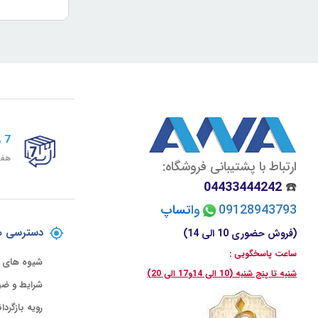
7 روز ضمانت برگشت
هفت
ارتباط با پشتیبانی فروشگاه:
04433444242
☎️
09128943793
وا
تسا
پ
دسترسی ه
(فروش حضوری 10 الی 14)
ساعت پاسخگویی :
شیوه های 
شنبه تا پنج شنبه (10 الی 14و17 الی 20)
شرایط و ضو
رویه بازگردا