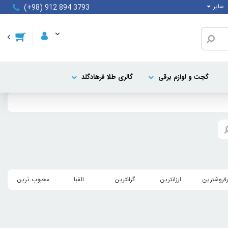
سایر
(+98) 912 894 3793
گجت و لوازم برقی
گالری طلا فرهادگلد
رفروشترین
ارزانترین
گرانترین
الفبا
محبوب ترین