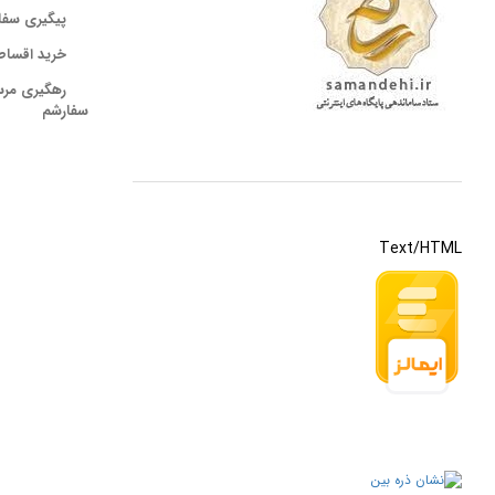
پیگیری سفا
خرید اقساط
رهگیری مر
سفارشم
Text/HTML