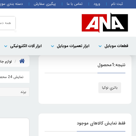
ثبت نام
ورود
تماس با ما
پیگیری سفارش
دسته بندی سوپ
همه دست
قطعات موبايل
ابزار تعمیرات موبایل
ابزار آلات الکترونیکی
لوازم جا
نتیجه:
1
محصول
نمایش 24 محصول
باتري نوکيا
برند
فقط نمایش کالاهای موجود