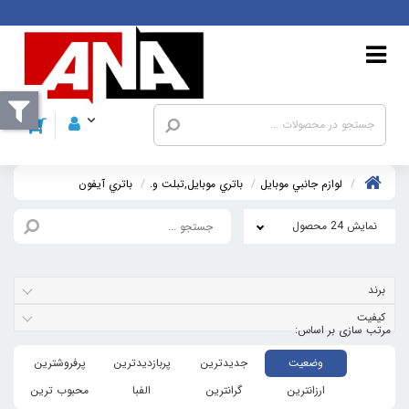
لوازم جانبي موبایل
باتري موبايل,تبلت و.
باتري آيفون
نمایش 24 محصول
برند
کیفیت
وضعیت
جدیدترین
پربازدیدترین
پرفروشترین
ارزانترین
گرانترین
الفبا
محبوب ترین