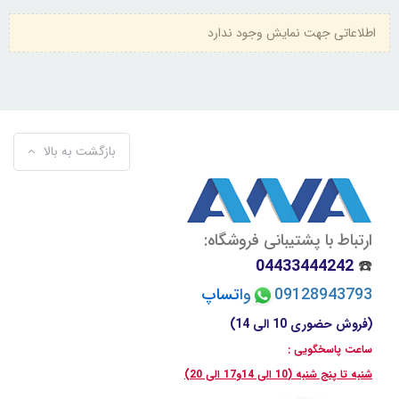
اطلاعاتی جهت نمایش وجود ندارد
بازگشت به بالا
ارتباط با پشتیبانی فروشگاه:
04433444242
☎️
09128943793
وا
تسا
پ
(فروش حضوری 10 الی 14)
ساعت پاسخگویی :
شنبه تا پنج شنبه (10 الی 14و17 الی 20)