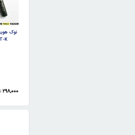
نوک هويه
T-K
298,000
ت