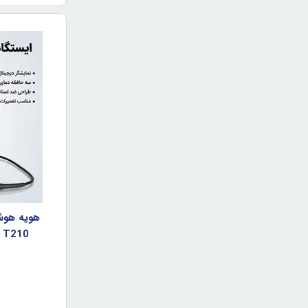
T210 سوگون مدل SUGON T21