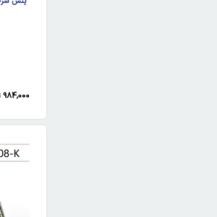
984,000
ت