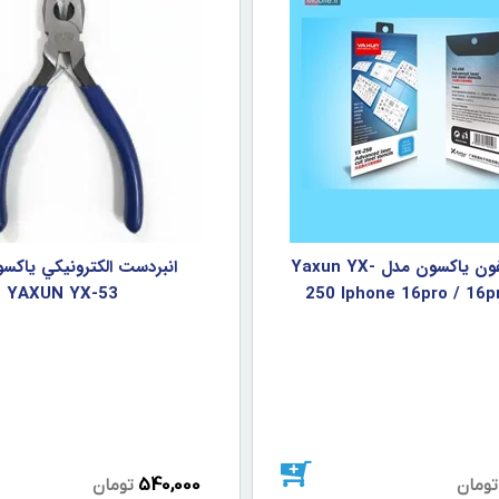
شابلون آيفون ياکسون مدل Yaxun YX-
انبردست الکترونيکي ياکس
YAXUN YX-53
250 Iphone 16pro / 16
540,000
تومان
تومان