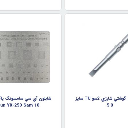
سري پيچ گوشتي شارژي 2سو TU سايز
شابلون آي سي سامسونگ يا
un YX-250 Sam 10
5.0