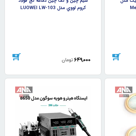
نيک مدل
سيم چين و کف چين دماغه کج فولاد
Me
کروم لووي مدل LUOWEI LW-103
649,000
تومان