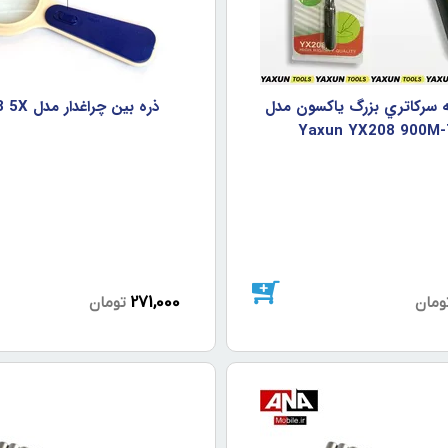
 سرکاتري بزرگ ياکسون مدل
ذره بين چراغدار مدل LJ-008 5X
Yaxun YX208 900M-
271,000
ومان
تومان