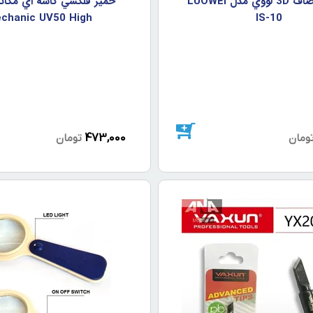
پنس سرصاف 3D لووي مدل LUOWEI
خمير فلکسي کاسه اي مکا
chanic UV50 High
IS-10
473,000
ومان
تومان