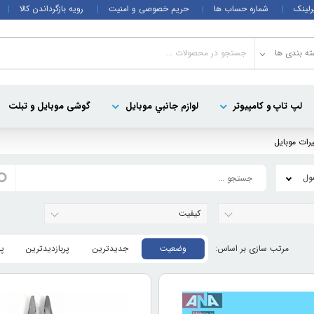
رلینک
شماره حساب ها
حریم خصوصی و امنیت
رویه بازگرداندن کالا
ه بندی ها
لپ تاپ و کامپيوتر
لوازم جانبي موبایل
گوشی موبایل و تبلت
یرات موبایل
کیفیت
وضعیت
جدیدترین
پربازدیدترین
پ