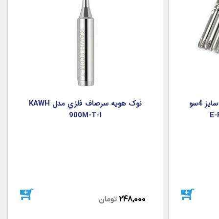
سري پيچ گوشتي برقي800 سايز 4سو
نوک هويه سرصاف فلزي مدل KAWH
900M-T-I
248,000
تومان