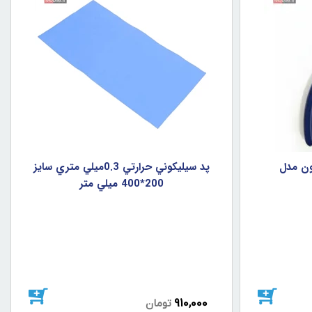
ون مدل
پد سيليکوني حرارتي 0.3ميلي متري سايز
200*400 ميلي متر
910,000
تومان