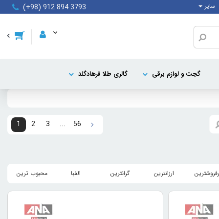
سایر
(+98) 912 894 3793
گجت و لوازم برقی
گالری طلا فرهادگلد
1
2
3
...
56
رفروشترین
ارزانترین
گرانترین
الفبا
محبوب ترین