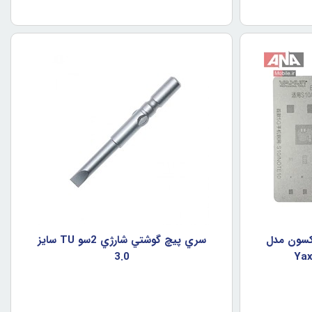
کسون مدل
سري پيچ گوشتي شارژي 2سو TU سايز
3.0
Yax