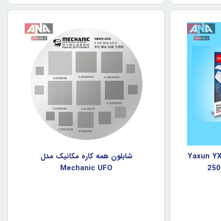
ون آيفون ياکسون مدل Yaxun YX-
شابلون همه کاره مکانيک مدل
Mechanic UFO
250