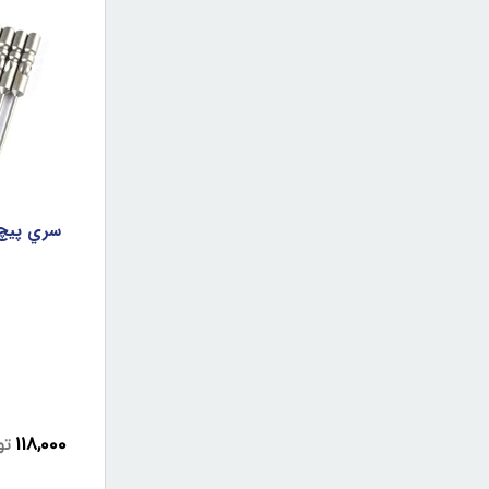
118,000
تو