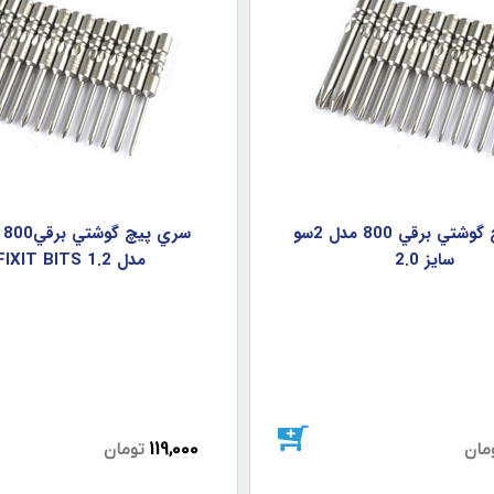
سري پيچ گوشتي برقي 800 مدل 2سو
سايز 2.0
مدل E-FIXIT BITS 1.2
119,000
مان
تومان