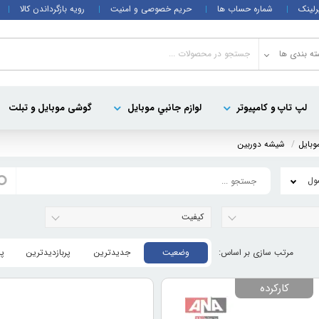
رلینک
شماره حساب ها
حریم خصوصی و امنیت
رویه بازگرداندن کالا
ه بندی ها
لپ تاپ و کامپيوتر
لوازم جانبي موبایل
گوشی موبایل و تبلت
وبايل
شیشه دوربین
کیفیت
وضعیت
جدیدترین
پربازدیدترین
پ
کارکرده