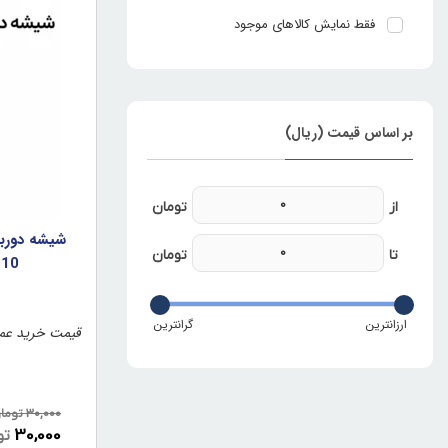
فقط نمایش کالاهای موجود
بر اساس قیمت (ریال)
/ J610 (او
قیمت خرید عمد
30,000
توما
30,000
تو