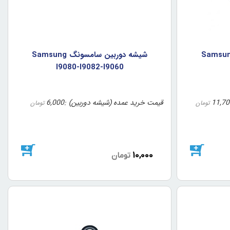
دوربين سامسونگ Samsung
شيشه دوربين سامسونگ Samsung
I9080-I9082-I9060
11,70
قیمت خرید عمده (شیشه دوربین)
6,000
تومان
تومان
10,000
تومان