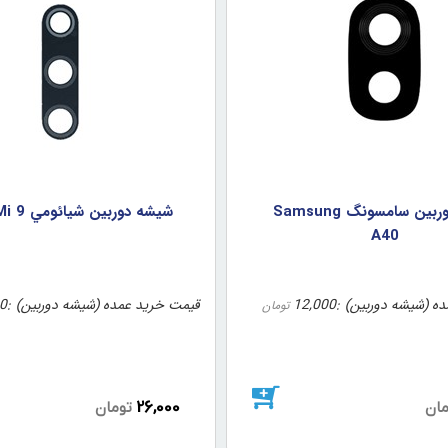
شيشه دوربين سامسونگ Samsung
شيشه دوربين شيائومي Xiaomi Mi 9
A40
ه (شیشه دوربین)
12,000
قیمت خرید عمده (شیشه دوربین)
0
تومان
26,000
مان
تومان