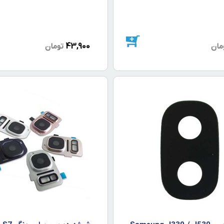
43,900
مان
تومان