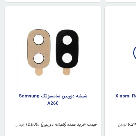
 شيائومي Xiaomi Redmi
شيشه دوربين سامسونگ Samsung
A260
9,24
قیمت خرید عمده (شیشه دوربین)
12,000
تومان
تومان