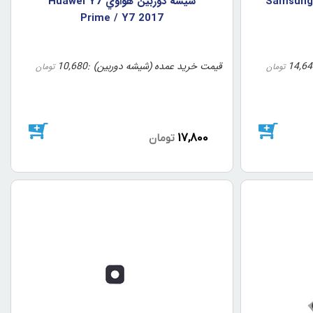
بين سامسونگ Samsung S7
شيشه دوربين هواوي Huawei Y7
Prime / Y7 2017
14,64
قیمت خرید عمده (شیشه دوربین)
10,680
تومان
تومان
17,800
تومان