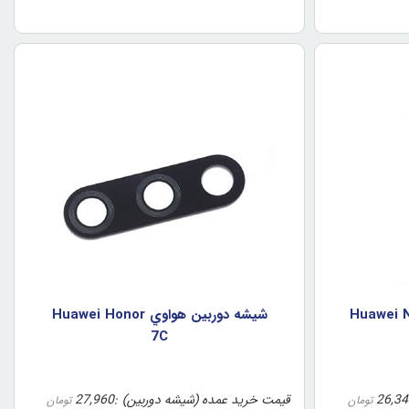
شيشه دوربين هواوي Huawei Honor
7C
26,34
قیمت خرید عمده (شیشه دوربین)
27,960
تومان
تومان