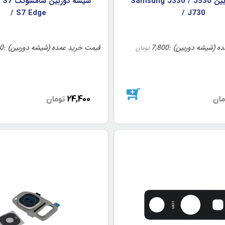
شيشه دوربين Samsung J330 / J530
شيشه دور
/ S7 Edge
/ J730
ه (شیشه دوربین)
7,800
قیمت خرید عمده (شیشه دوربین)
0
تومان
24,400
مان
تومان