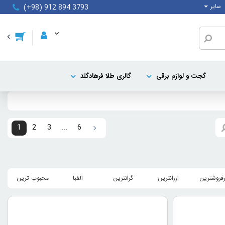
سایر
(+98) 912 894 3793
گجت و لوازم برقی
گالری طلا فرهادگلد
1
2
3
...
6
رفروشترین
ارزانترین
گرانترین
الفبا
محبوب ترین