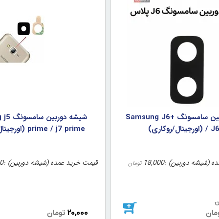
شیشه دوربین سامسونگ Samsung J6+
شيشه دور
رجینال/روکاری)
prime / j7 prime (اورجينال/روکاري)
ه (شیشه دوربین)
18,000
قیمت خرید عمده (شیشه دوربین)
0
تومان
ن
20,000
مان
تومان