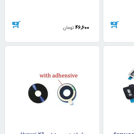
46,600
تومان