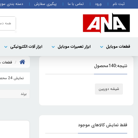
ثبت نام
ورود
تماس با ما
پیگیری سفارش
دسته بندی سوپ
همه دست
قطعات موبايل
ابزار تعمیرات موبایل
ابزار آلات الکترونیکی
قطعات م
نتیجه:
140
محصول
نمایش 24 محصول
شیشه دوربین
برند
فقط نمایش کالاهای موجود