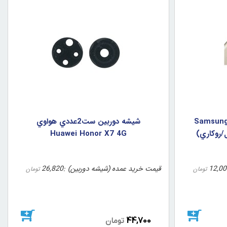
بين سامسونگ Samsung j5
شيشه دوربين ست2عددي هواوي
Huawei Honor X7 4G
12,00
قیمت خرید عمده (شیشه دوربین)
26,820
تومان
تومان
44,700
تومان