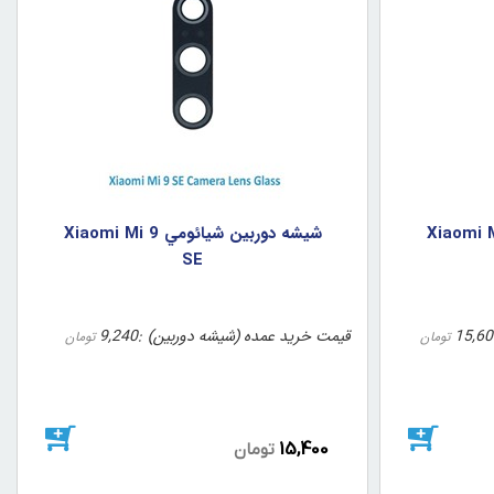
شيشه دوربين شيائومي Xiaomi Mi 9
SE
15,60
قیمت خرید عمده (شیشه دوربین)
9,240
تومان
تومان
15,400
تومان