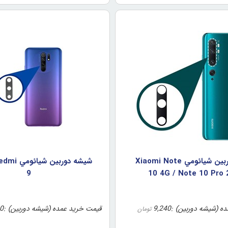
شيشه دوربين شيائومي Xiaomi Note
شيشه دوربين
9
10 4G / Note 10 Pro
ه (شیشه دوربین)
9,240
قیمت خرید عمده (شیشه دوربین)
0
تومان