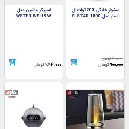
سشوار خانگي 1200وات ال
اسپيکر ماشين مدل
استار مدل ELSTAR 1800
WSTER WS-1966
900,000
تومان
900,000
تومان
2,441,000
تومان