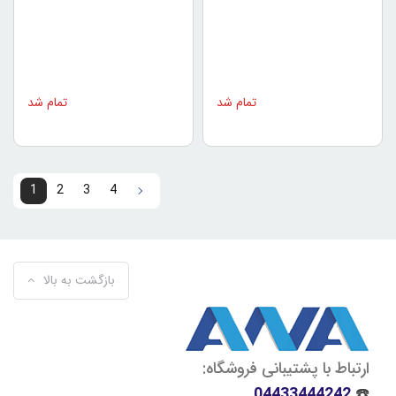
تمام شد
تمام شد
1
2
3
4
4
3
2
1
بازگشت به بالا
ارتباط با پشتیبانی فروشگاه:
04433444242
☎️