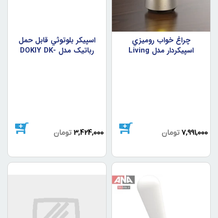
چراغ خواب روميزي
اسپيکر بلوتوثي قابل حمل
اسپيکردار مدل Living
رباتيک مدل DOKIY DK-
YX-211
Candle Lamp
7,991,000
تومان
3,424,000
تومان