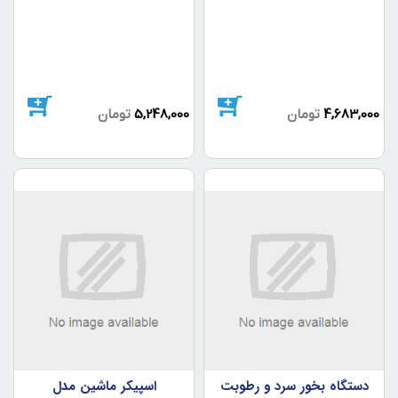
Pro
4,683,000
تومان
5,248,000
تومان
دستگاه بخور سرد و رطوبت
اسپيکر ماشين مدل