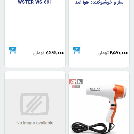
ساز و خوشبوکننده هوا ضد
WSTER WS-691
جاذبه مدل LZ599
2,570,000
تومان
2,595,000
تومان