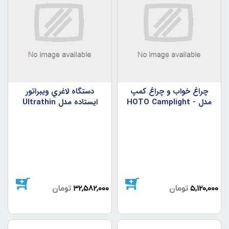
چراغ خواب و چراغ کمپ
دستگاه لاغري ويبراتور
مدل HOTO Camplight -
ايستاده مدل Ultrathin
Body Slimmer F-18
QWLYD001
5,120,000
تومان
32,582,000
تومان