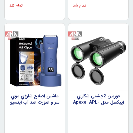
تمام شد
تمام شد
دوربين 2چشمي شکاري
ماشين اصلاح شارژي موي
اپيکسل مدل Apexel APL-
سر و صورت ضد آب اينسيو
RB12X42A
مدل Enssu ES033BU