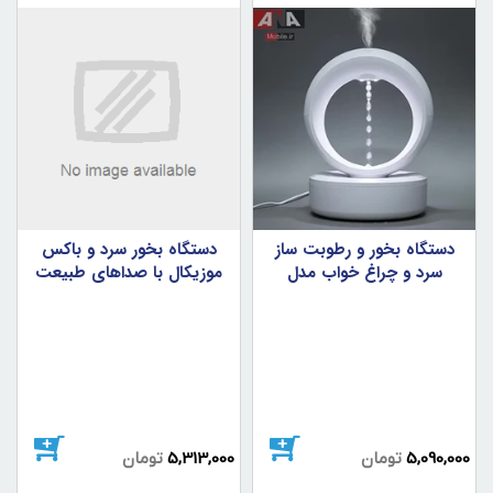
دستگاه بخور و رطوبت ساز
دستگاه بخور سرد و باکس
سرد و چراغ خواب مدل
موزيکال با صداهاي طبيعت
Anti Gravity humidifier
5,090,000
تومان
5,313,000
تومان