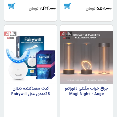
5,501,000
تومان
3,424,000
تومان
چراغ خواب مگنتي دکوراتيو
کيت سفيدکننده دندان
Magi Night - Auge
28عددي مدل Fairywill
Light