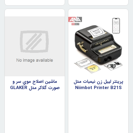
پرينتر ليبل زن نيمبات مدل
ماشين اصلاح موي سر و
Niimbot Printer B21S
صورت گلاکر مدل GLAKER
6026+1019