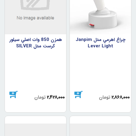
چراغ اهرمي مدل Janpim
همزن 850 وات اصلي سيلور
Lever Light
کرست مدل SILVER
CRIEST SC-135
2,868,000
تومان
2,428,000
تومان