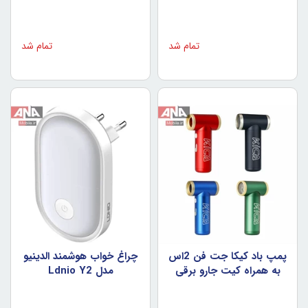
تمام شد
تمام شد
پمپ باد کيکا جت فن 2اس
چراغ خواب هوشمند الدينيو
به همراه کيت جارو برقي
مدل Ldnio Y2
مدل Kica Jet Fan 2S