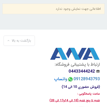
اطلاعاتی جهت نمایش وجود ندارد
بازگشت به بالا
ارتباط با پشتیبانی فروشگاه:
04433444242
☎️
09128943793
وا
تسا
پ
(فروش حضوری 10 الی 14)
ساعت پاسخگویی :
شنبه تا پنج شنبه (10 الی 14و17 الی 20)