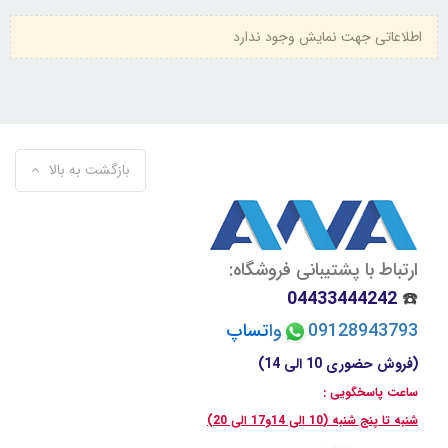
اطلاعاتی جهت نمایش وجود ندارد
بازگشت به بالا
ارتباط با پشتیبانی فروشگاه:
04433444242
☎️
09128943793
وا
تسا
پ
(فروش حضوری 10 الی 14)
ساعت پاسخگویی :
شنبه تا پنج شنبه (10 الی 14و17 الی 20)