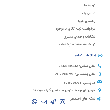
درباره ما
تماس با ما
راهنمای خرید
درخواست تهیه کالای ناموجود
شکایات و صدای مشتری
توافقنامه استفاده از خدمات
اطلاعات تماس
تلفن تماس:
04433444242
تلفن پشتیبانی:
09128943793
کد پستی:
5715788786
آدرس:
ارومیه خ مدرس ساختمان گلها ط2واحد6
شبکه های اجتماعی: