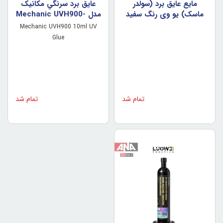
مايع عايق برد (سولدر
عايق برد سرنگي مکانيک
ماسک) يو وي رنگ سفيد
مدل Mechanic UVH900-
مکانيک مدل Mechanic
LY (رنگ سبز)
Mechanic UVH900 10ml UV
UV SU7 NEW
Glue
تمام شد
تمام شد