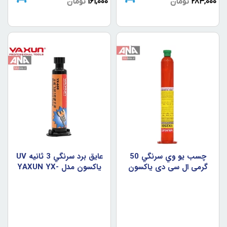
283,000
تومان
161,000
تومان
چسب يو وي سرنگي 50
عايق برد سرنگي 3 ثانيه UV
گرمي ال سي دي ياکسون
ياکسون مدل YAXUN YX-
مدل YAXUN YX2500
608 3S