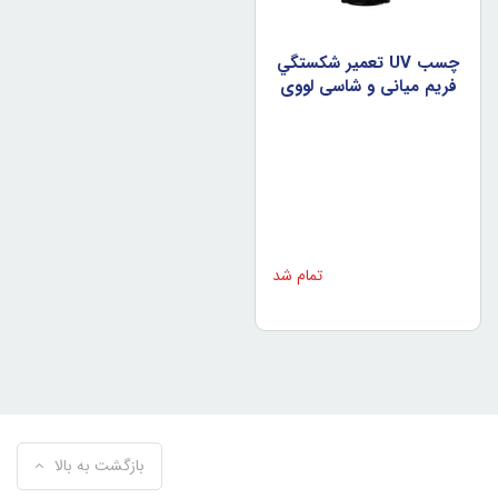
چسب UV تعمير شکستگي
فريم مياني و شاسي لووي
مدل LUOWEI LW-128
تمام شد
بازگشت به بالا