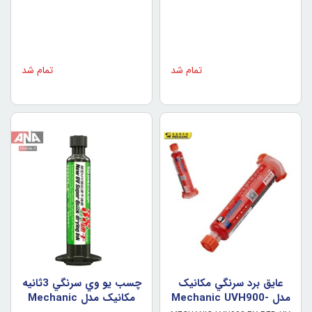
تمام شد
تمام شد
عايق برد سرنگي مکانيک
چسب يو وي سرنگي 3ثانيه
مدل Mechanic UVH900-
مکانيک مدل Mechanic