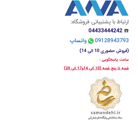
ارتباط با پشتیبانی فروشگاه:
04433444242
☎️
09128943793
وا
تسا
پ
(فروش حضوری 10 الی 14)
ساعت پاسخگویی :
شنبه تا پنج شنبه (10 الی 14و17 الی 20)