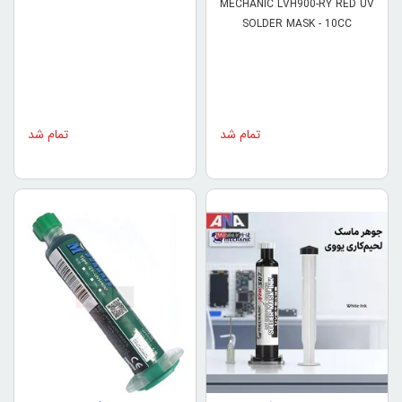
RY (قرمز)
UV 3s 10ml
MECHANIC LVH900-RY RED UV
SOLDER MASK - 10CC
تمام شد
تمام شد