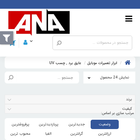
ابزار تعمیرات موبایل
عايق برد , چسب UV
نمایش 24 محصول
برند
کیفیت
وضعیت
جدیدترین
پربازدیدترین
پرفروشترین
ارزانترین
گرانترین
الفبا
محبوب ترین