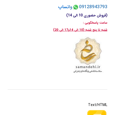
09128943793
وا
تسا
پ
(فروش حضوری 10 الی 14)
ساعت پاسخگویی :
شنبه تا پنج شنبه (10 الی 14و17 الی 20)
Text/HTML