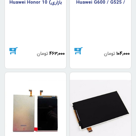
Huawei G600 / G525 /
بازاري) Huawei Honor 10
Black
U8950
104,000
تومان
463,000
تومان