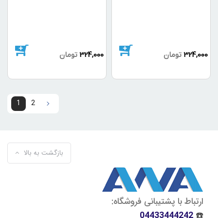
324,000
تومان
324,000
تومان
1
2
2
1
بازگشت به بالا
ارتباط با پشتیبانی فروشگاه:
04433444242
☎️