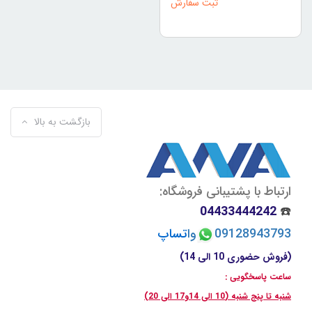
ثبت سفارش
بازگشت به بالا
ارتباط با پشتیبانی فروشگاه:
04433444242
☎️
09128943793
وا
تسا
پ
(فروش حضوری 10 الی 14)
ساعت پاسخگویی :
شنبه تا پنج شنبه (10 الی 14و17 الی 20)