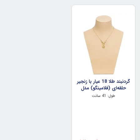
گردنبند طلا 18 عیار با زنجیر
حلقه‌ای (فلامینگو) مدل
حلقه های تیفانی گل شبدر
طول: 41 سانت
وزن 2.98 گرم