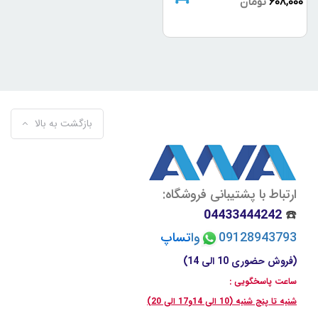
608,000
تومان
بازگشت به بالا
ارتباط با پشتیبانی فروشگاه:
04433444242
☎️
09128943793
وا
تسا
پ
(فروش حضوری 10 الی 14)
ساعت پاسخگویی :
شنبه تا پنج شنبه (10 الی 14و17 الی 20)