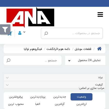
قطعات موبايل
دکمه هوم-اثرانگشت
فينگروهوم نوکيا
نمایش 24 محصول
برند
کیفیت
وضعیت
جدیدترین
پربازدیدترین
پرفروشترین
ارزانترین
گرانترین
الفبا
محبوب ترین