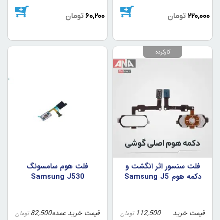
220,000
تومان
60,200
تومان
کارکرده
فلت سنسور اثر انگشت و
فلت هوم سامسونگ
دکمه هوم Samsung J5
Samsung J530
Prime/J7 Prime رنگ
سفيد (اورجينال/روکاري)
قیمت خرید
112,500
قیمت خرید عمده
82,500
تومان
تومان