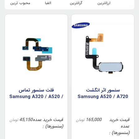
ارزانترین
گرانترین
الفبا
محبوب ترین
سنسور اثر انگشت
فلت سنسور تماس
Samsung A320 / A520 /
Samsung A520 / A720
رنگ نقره آبي
A720 (اورجينال/روکاري)
قیمت خرید
165,000
قیمت خرید عمده
45,150
تومان
تومان
عمده
(سنسورها)
(سنسورها)