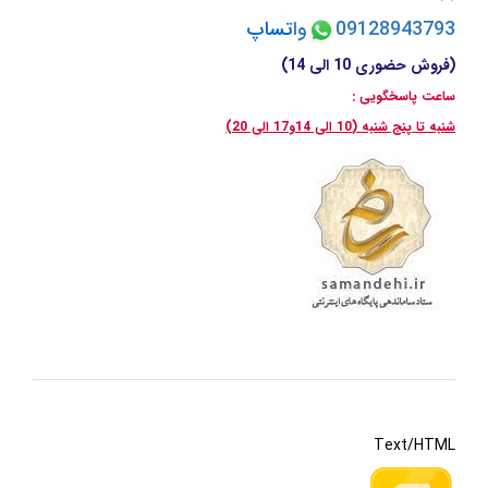
09128943793
وا
تسا
پ
(فروش حضوری 10 الی 14)
ساعت پاسخگویی :
شنبه تا پنج شنبه (10 الی 14و17 الی 20)
Text/HTML