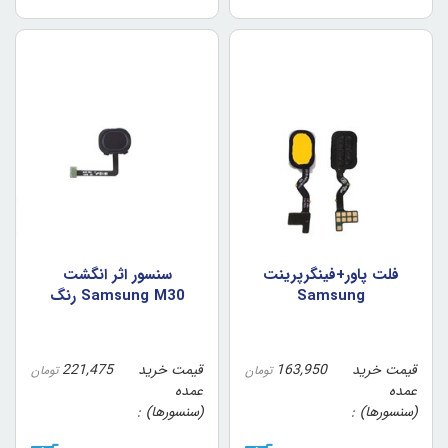
فلت پاور+فينگرپرينت
سنسور اثر انگشت
Samsung
Samsung M30 رنگ
J6/A6/A6+/A6 Plus رنگ
مشکي
طلايي
قیمت خرید
163,950
قیمت خرید
221,475
تومان
تومان
عمده
عمده
(سنسورها)
(سنسورها)