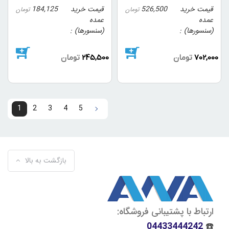
قیمت خرید
526,500
قیمت خرید
184,125
تومان
تومان
عمده
عمده
(سنسورها)
(سنسورها)
702,000
تومان
245,500
تومان
1
2
3
4
5
5
...
3
2
1
بازگشت به بالا
ارتباط با پشتیبانی فروشگاه:
04433444242
☎️