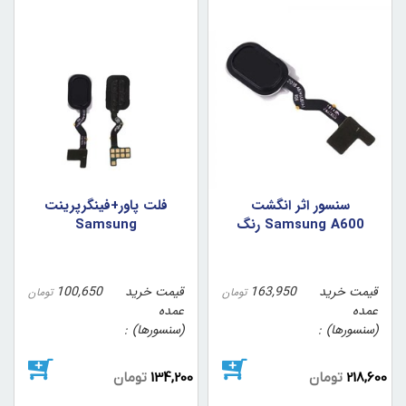
سنسور اثر انگشت
فلت پاور+فينگرپرينت
Samsung A600 رنگ
Samsung
مشکي
J6/A6/A6+/A6 Plus رنگ
مشکي
قیمت خرید
163,950
قیمت خرید
100,650
تومان
تومان
عمده
عمده
(سنسورها)
(سنسورها)
218,600
تومان
134,200
تومان