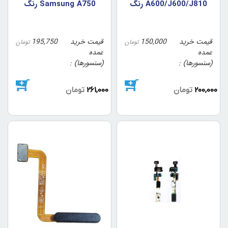
A600/J600/J810 رنگ
Samsung A750 رنگ
طلايي (اورجينال/روکاري)
مشکي
قیمت خرید
150,000
قیمت خرید
195,750
تومان
تومان
عمده
عمده
(سنسورها)
(سنسورها)
200,000
تومان
261,000
تومان