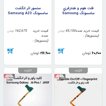
فلت هوم و هندزفري
سنسور اثر انگشت
سامسونگ Samsung
سامسونگ Samsung A23
Galaxy J7 Prime
5G / A236 رنگ مشکي
(اورجينال/روکاري)
قیمت خرید عمده
45,150
قیمت خرید
162,675
تومان
تومان
(سنسورها)
عمده
(سنسورها)
60,200
تومان
216,900
تومان
کارکرده
کارکرده