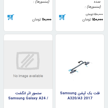
عمده
(سنسورها)
(سنسورها)
150,000
تومان
150,000
تومان
110,000
تومان
فلت بک آپشن Samsung
سنسور اثر انگشت
Samsung Galaxy A24 /
A320/A3 2017
A245 رنگ طلايي