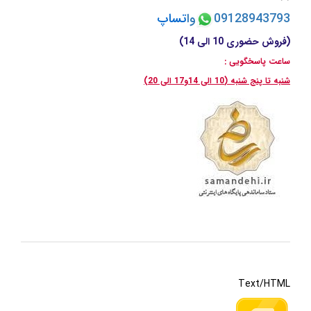
09128943793
وا
تسا
پ
(فروش حضوری 10 الی 14)
ساعت پاسخگویی :
شنبه تا پنج شنبه (10 الی 14و17 الی 20)
Text/HTML