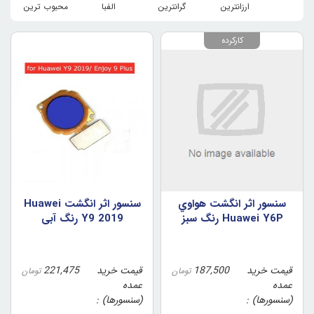
ارزانترین
گرانترین
الفبا
محبوب ترین
کارکرده
سنسور اثر انگشت هواوي
سنسور اثر انگشت Huawei
Huawei Y6P رنگ سبز
Y9 2019 رنگ آبي
(اورجينال/روکاري)
قیمت خرید
187,500
قیمت خرید
221,475
تومان
تومان
عمده
عمده
(سنسورها)
(سنسورها)