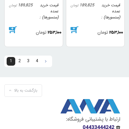
قیمت خرید
189,825
قیمت خرید
189,825
تومان
تومان
عمده
عمده
(سنسورها)
(سنسورها)
253,100
تومان
253,100
تومان
1
2
3
4
4
3
2
1
بازگشت به بالا
ارتباط با پشتیبانی فروشگاه:
04433444242
☎️