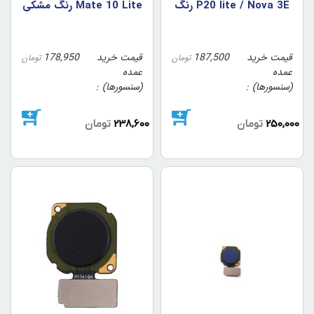
P20 lite / Nova 3E رنگ
Mate 10 Lite رنگ مشکي
مشکي (اورجينال/روکاري)
قیمت خرید
187,500
قیمت خرید
178,950
تومان
تومان
عمده
عمده
(سنسورها)
(سنسورها)
250,000
تومان
238,600
تومان