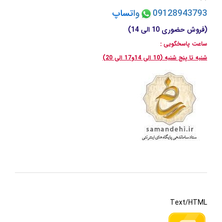
09128943793
وا
تسا
پ
(فروش حضوری 10 الی 14)
ساعت پاسخگویی :
شنبه تا پنج شنبه (10 الی 14و17 الی 20)
Text/HTML