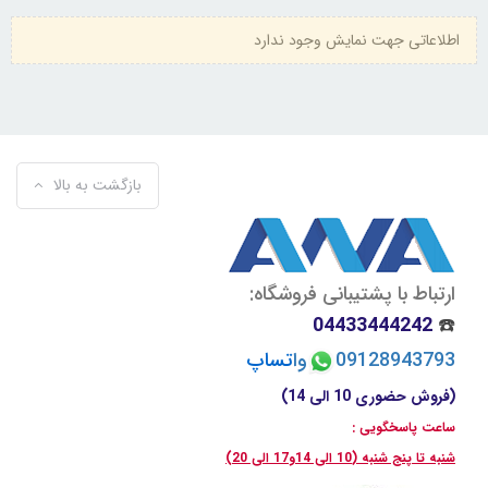
اطلاعاتی جهت نمایش وجود ندارد
بازگشت به بالا
ارتباط با پشتیبانی فروشگاه:
04433444242
☎️
09128943793
وا
تسا
پ
(فروش حضوری 10 الی 14)
ساعت پاسخگویی :
شنبه تا پنج شنبه (10 الی 14و17 الی 20)