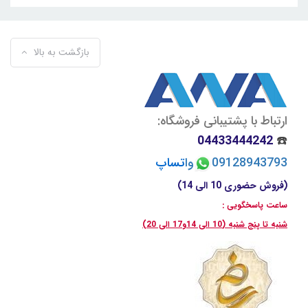
بازگشت به بالا
ارتباط با پشتیبانی فروشگاه:
04433444242
☎️
09128943793
وا
تسا
پ
(فروش حضوری 10 الی 14)
ساعت پاسخگویی :
شنبه تا پنج شنبه (10 الی 14و17 الی 20)