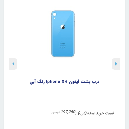
درب پشت آيفون Iphone XR رنگ آبي
197,250
تومان
قیمت خرید عمده (درب)
قی