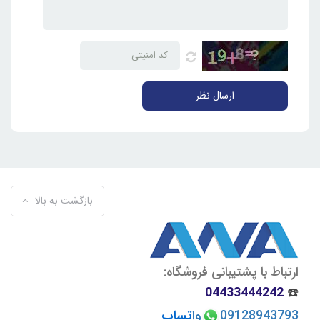
ارسال نظر
بازگشت به بالا
ارتباط با پشتیبانی فروشگاه:
04433444242
☎️
09128943793
وا
تسا
پ