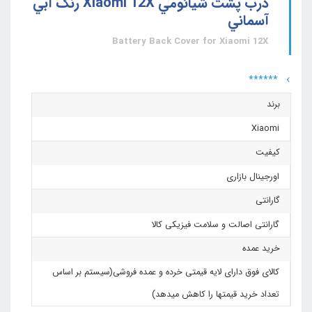
درب پشت شيائومي Xiaomi 12X رنگ آبي
آسماني
Battery Back Cover for Xiaomi 12X
******
برند
Xiaomi
کیفیت
اورجینال بازاری
گارانتی
گارانتی اصالت و سلامت فیزیکی کالا
خرید عمده
کالای فوق دارای لایه قیمتی خرده و عمده فروشی(سیستم بر اساس
تعداد خرید قیمتها را کاهش میدهد)