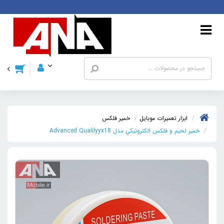
ابزار تعمیرات موبایل
خمير فلکس
خمير لحيم و فلکس الکترونيکي مدل Advanced Qualilyyx18