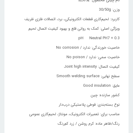
نام چینی محصول: 助焊膏
وزن: 30/50g
کاربرد: لحیم‌کاری قطعات الکترونیکی، برد، اتصالات فلزی ظریف
ویژگی اصلی: کمک به روانی قلع و بهبود کیفیت اتصال لحیم
pH Neutral PH7 + 0.3
خاصیت خورندگی: ندارد / No corrosion
خاصیت سمی: ندارد / No poison
کیفیت اتصال: Joint high intensity
سطح نهایی: Smooth welding surface
عایق: Good insulation
کشور سازنده: چین
نوع بسته‌بندی: قوطی پلاستیکی درب‌دار
مناسب برای: تعمیرات الکترونیک، مونتاژ، لحیم‌کاری عمومی
رنگ/ظاهر ماده: کرم روشن / زرد کم‌رنگ