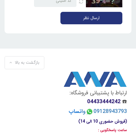
افت کیفیت
این محصول برای تکنسین‌های الکترونیک، تعمیرکاران برد، کارگاه‌های
ارسال نظر
لحیم‌کاری و استفاده‌های عمومی در مونتاژ قطعات مناسب
بازگشت به بالا
ارتباط با پشتیبانی فروشگاه:
04433444242
☎️
09128943793
وا
تسا
پ
(فروش حضوری 10 الی 14)
ساعت پاسخگویی :