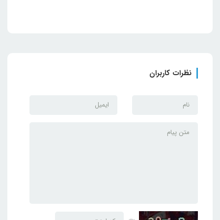
این
خمیر لحیم‌کاری
برای استفاده در لحیم‌کاری قطعات الکترونیکی،
اتصالات ظریف، تعمیرات مدار و افزایش کیفیت جوش لحیم طراحی
شده است. وجود فلکس در فرآیند لحیم‌کاری باعث می‌شود قلع بهتر
روی سطح پخش شود، اتصال تمیزتری شکل بگیرد و احتمال ایجاد
نظرات کاربران
نقص در لحیم کاهش پیدا کند.
بر اساس متن درج‌شده روی بسته‌بندی، این محصول دارای
ویژگی‌هایی مانند:
Joint high intensity
: استحکام خوب اتصال
Good Immersion
: نفوذ و پخش مناسب
Neutral PH7 + 0.3
: نزدیک به خنثی
No poison no corrosion
: بدون خاصیت خورندگی
Good insulation
: عایق مناسب
Smooth welding surface
: ایجاد سطح لحیم صاف
No deterioration no dry
: جلوگیری از خشک‌شدن سریع و