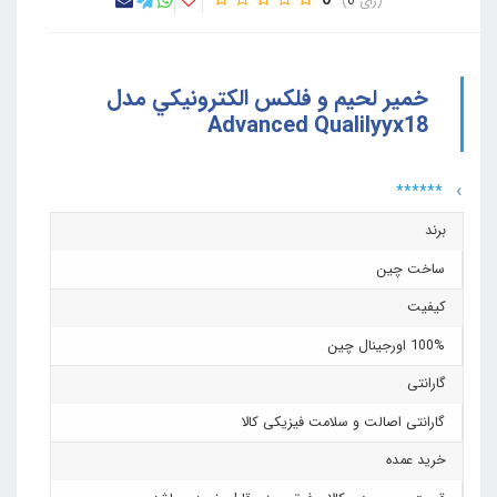
0
0
خمير لحيم و فلکس الکترونيکي مدل
Advanced Qualilyyx18
******
برند
ساخت چین
کیفیت
100% اورجینال چین
گارانتی
گارانتی اصالت و سلامت فیزیکی کالا
خرید عمده