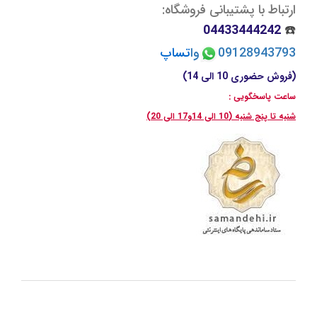
ارتباط با پشتیبانی فروشگاه:
04433444242
☎️
09128943793
وا
تسا
پ
(فروش حضوری 10 الی 14)
ساعت پاسخگویی :
شنبه تا پنج شنبه (10 الی 14و17 الی 20)