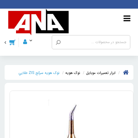
ابزار تعمیرات موبایل
نوک هویه
نوک هويه سرکج ZIS طلايي