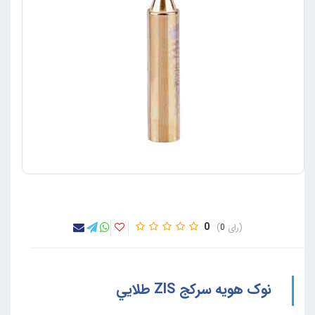
0
0
نوک هويه سرکج ZIS طلايي