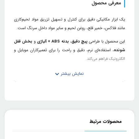
معرفی محصول
یک ابزار مکانیکی دقیق برای کنترل و تسهیل تزریق مواد لحیم‌کاری
مانند فلاکس، خمیر قلع، روغن لحیم و سایر مواد داخل سرنگ است.
این محصول با طراحی
پیچ دقیق
،
بدنه ABS + آلیاژی
و
بخش قفل
شونده
، استفاده‌ای نرم، دقیق و راحت را برای تعمیرکاران موبایل و
الکترونیک فراهم می‌کند.
طراحی
سبک‌تر از مدل‌های قبلی
باعث می‌شود حمل و استفاده از آن
آسان‌تر باشد. همچنین وجود سطح
Diamond Convex
یا
برجستگی‌های الماسی روی بخش چرخان، کنترل بهتر و عملکرد
روان‌تر را در زمان کار فراهم می‌کند.
این ابزار برای کسانی که به تزریق دقیق مواد در فرآیندهای تعمیرات
الکترونیک نیاز دارند، گزینه‌ای کاربردی و حرفه‌ای محسوب می‌شود.
محصولات مرتبط
عملکرد