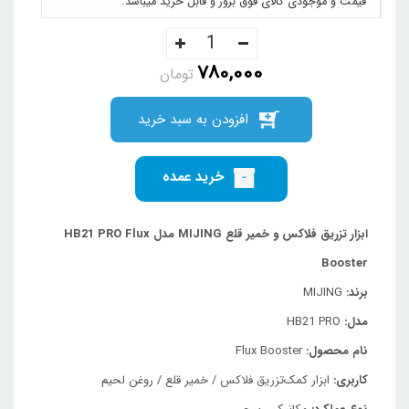
قیمت و موجودی کالای فوق بروز و قابل خرید میباشد.
780,000
تومان
افزودن به سبد خرید
خرید عمده
ابزار تزریق فلاکس و خمیر قلع MIJING مدل HB21 PRO Flux
Booster
برند:
MIJING
مدل:
HB21 PRO
نام محصول:
Flux Booster
کاربری:
ابزار کمک‌تزریق فلاکس / خمیر قلع / روغن لحیم