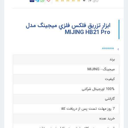
0
0
ابزار تزريق فلکس فلزي ميجينگ مدل
MIJING HB21 Pro
******
برند
میجینگ - MIJING
کیفیت
100% اورجینال شرکتی
گارانتی
7 روز مهلت تست پس از دریافت کالا
خرید عمده