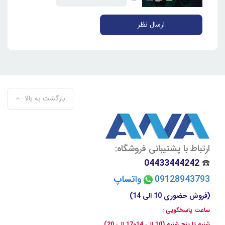
ارسال نظر
بازگشت به بالا
ارتباط با پشتیبانی فروشگاه:
04433444242
☎️
09128943793
وا
تسا
پ
(فروش حضوری 10 الی 14)
ساعت پاسخگویی :
شنبه تا پنج شنبه (10 الی 14و17 الی 20)