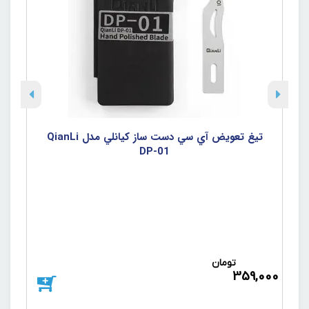
تيغ تعويض آي سي دست ساز کيانلي مدل QianLi
DP-01
تومان
د
359,000
000