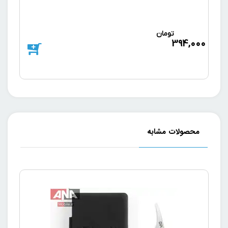
تومان
د
394,000
000
محصولات مشابه