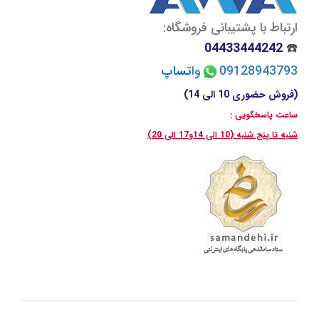
ارتباط با پشتیبانی فروشگاه:
04433444242
☎️
09128943793
وا
تسا
پ
(فروش حضوری 10 الی 14)
ساعت پاسخگویی :
شنبه تا پنج شنبه (10 الی 14و17 الی 20)