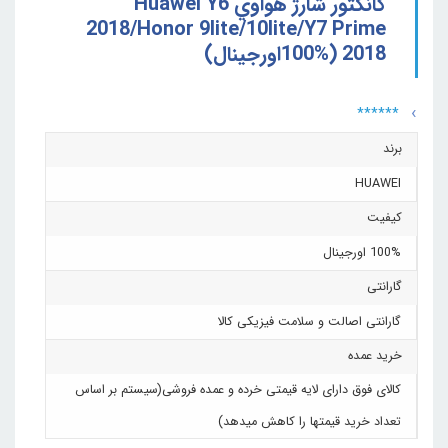
کانکتور شارژ هواوي Huawei Y6
2018/Honor 9lite/10lite/Y7 Prime
2018 (100%اورجينال)
******
برند
HUAWEI
کیفیت
100% اورجینال
گارانتی
گارانتی اصالت و سلامت فیزیکی کالا
خرید عمده
کالای فوق دارای لایه قیمتی خرده و عمده فروشی(سیستم بر اساس
تعداد خرید قیمتها را کاهش میدهد)