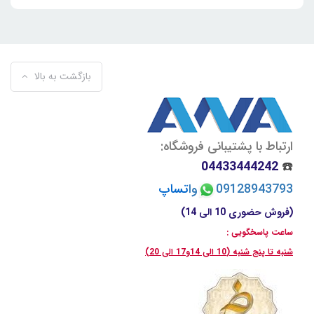
بازگشت به بالا
ارتباط با پشتیبانی فروشگاه:
04433444242
☎️
09128943793
وا
تسا
پ
(فروش حضوری 10 الی 14)
ساعت پاسخگویی :
شنبه تا پنج شنبه (10 الی 14و17 الی 20)