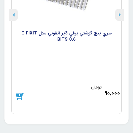
سري پيچ گوشتي برقي 3پر آيفوني مدل E-FIXIT
BITS 0.6
تومان
د
90,000
000