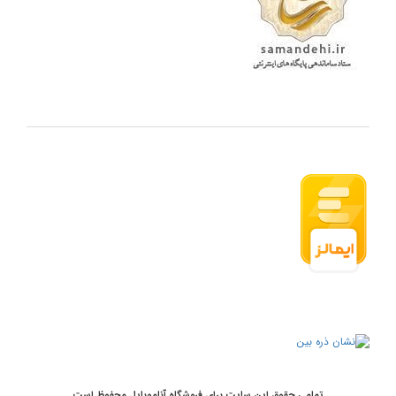
تمامی حقوق این سایت برای فروشگاه آناموبایل محفوظ است