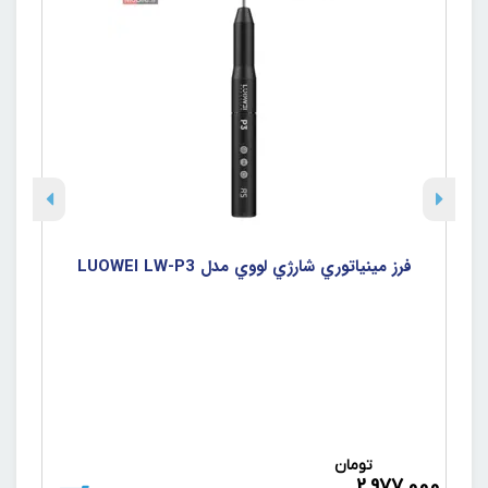
فرز مينياتوري شارژي لووي مدل LUOWEI LW-P3
تومان
د
2,977,000
000