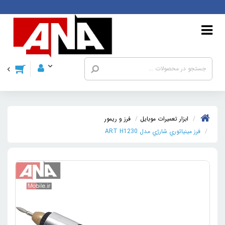
ابزار تعمیرات موبایل
فرز و ريمور
فرز مينياتوري شارژي مدل ART H1230