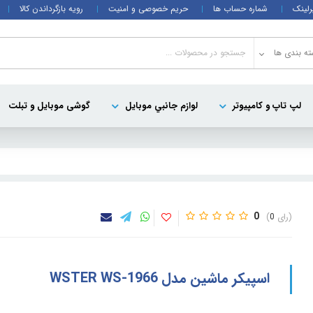
رلینک
شماره حساب ها
حریم خصوصی و امنیت
رویه بازگرداندن کالا
ه بندی ها
لپ تاپ و کامپيوتر
لوازم جانبي موبایل
گوشی موبایل و تبلت
0
0
اسپيکر ماشين مدل WSTER WS-1966