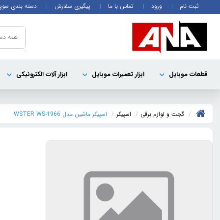
ثبت نام
ورود
تماس با ما
پیگیری سفارش
دسته بندی سوپ
همه دست
قطعات موبايل
ابزار تعمیرات موبایل
ابزار آلات الکترونیکی
گجت و لوازم برقی
اسپیکر
اسپيکر ماشين مدل WSTER WS-1966