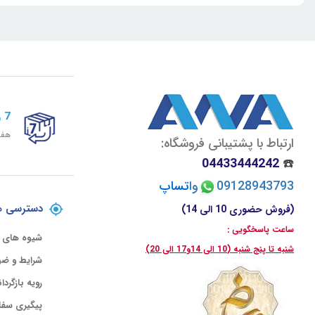
7 روز ضمانت برگشت
هفت
ارتباط با پشتیبانی فروشگاه:
04433444242
☎️
09128943793
وا
تسا
پ
دسترسی ه
(فروش حضوری 10 الی 14)
ساعت پاسخگویی :
شیوه های 
شنبه تا پنج شنبه (10 الی 14و17 الی 20)
شرایط و ضو
رویه بازگردا
پیگیری سفا