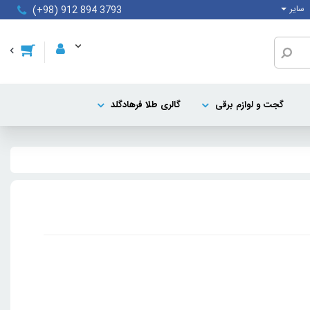
سایر
(+98) 912 894 3793
گجت و لوازم برقی
گالری طلا فرهادگلد