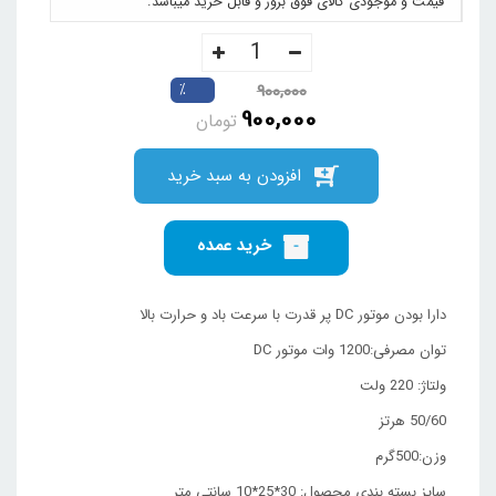
قیمت و موجودی کالای فوق بروز و قابل خرید میباشد.
%
900,000
900,000
تومان
افزودن به سبد خرید
خرید عمده
دارا بودن موتور DC پر قدرت با سرعت باد و حرارت بالا
توان مصرفی:1200 وات موتور DC
ولتاژ: 220 ولت
50/60 هرتز
وزن:500گرم
سایز بسته بندی محصول: 30*25*10 سانتی متر