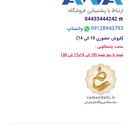
ارتباط با پشتیبانی فروشگاه:
04433444242
☎️
09128943793
وا
تسا
پ
(فروش حضوری 10 الی 14)
ساعت پاسخگویی :
شنبه تا پنج شنبه (10 الی 14و17 الی 20)