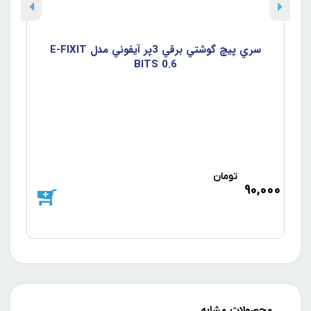
سري پيچ گوشتي برقي 3پر آيفوني مدل E-FIXIT
BITS 0.6
تومان
د
90,000
000
محصولات مشابه