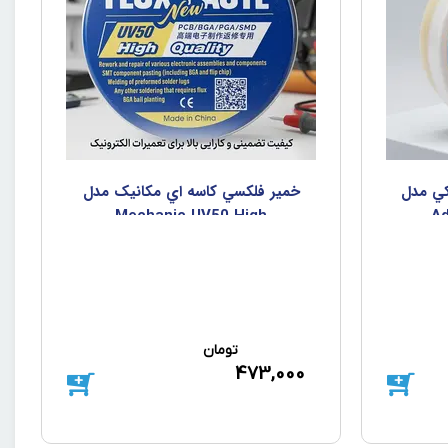
کي مدل
خمير فلکسي کاسه اي مکانيک مدل
Mechanic UV50 High
Ad
تومان
473,000