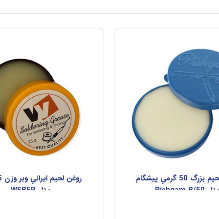
روغن لحيم بزرگ 50 گرمي پيشگام
دل Pishgam B/50
مدل WEBER