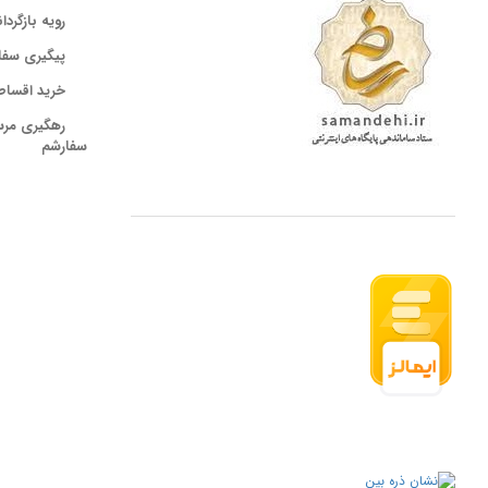
رویه بازگردا
پیگیری سفا
خرید اقساط
رهگیری مر
سفارشم