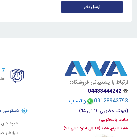
ارسال نظر
7 روز ضمانت برگشت
هفت
ارتباط با پشتیبانی فروشگاه:
04433444242
☎️
09128943793
وا
تسا
پ
دسترسی ه
(فروش حضوری 10 الی 14)
ساعت پاسخگویی :
شیوه های 
شنبه تا پنج شنبه (10 الی 14و17 الی 20)
شرایط و ضو