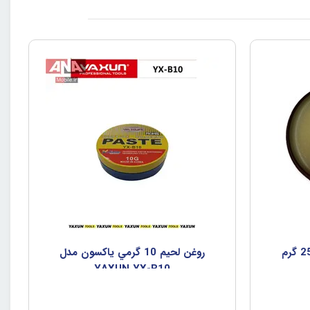
روغن لحيم ايراني وبر وزن 25 گرم
روغن لحيم 10 گرمي ياکسون مدل
YAXUN YX-B10