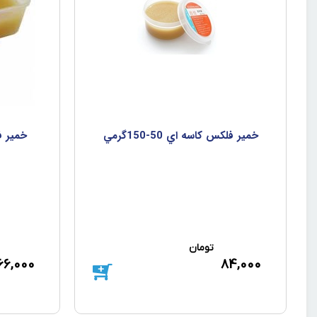
خمير فلکس کاسه اي 50-150گرمي
خمير ف
تومان
66,000
84,000