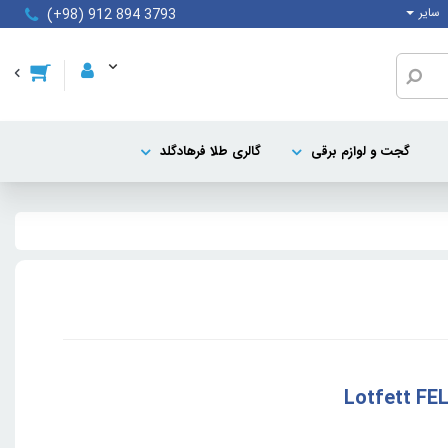
سایر
(+98) 912 894 3793
گجت و لوازم برقی
گالری طلا فرهادگلد