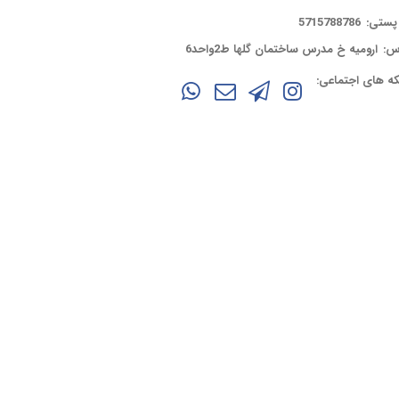
پستی:
5715788786
س:
ارومیه خ مدرس ساختمان گلها ط2واحد6
ه های اجتماعی: