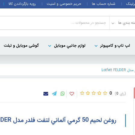
رلینک
شماره حساب ها
حریم خصوصی و امنیت
رویه بازگرداندن کالا
ه بندی ها
لپ تاپ و کامپيوتر
لوازم جانبي موبایل
گوشی موبایل و تبلت
0
0
روغن لحيم 50 گرمي آلماني لتفت فلدر مدل Lotfett FELDER