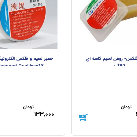
لکس- روغن لحيم کاسه اي
خمير لحيم و فلکس الکتروني
80گرمي
vanced Qualilyyx18
تومان
تومان
133,000