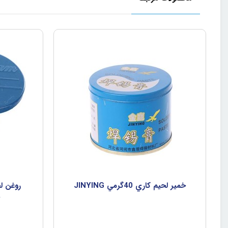
خمير لحيم کاري 40گرمي JINYING
م