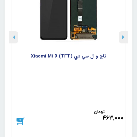
تاچ و ال سي دي Xiaomi Mi 9 (TFT)
تومان
د
463,000
000