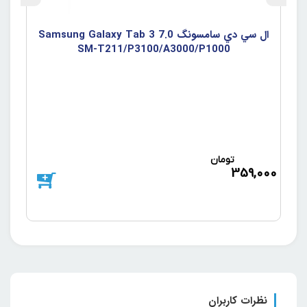
ال سي دي سامسونگ Samsung Galaxy Tab 3 7.0
ال 
SM-T211/P3100/A3000/P1000
تومان
000
359,000
نظرات کاربران