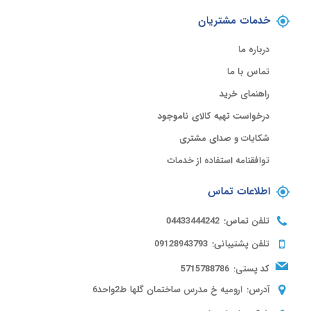
خدمات مشتریان
درباره ما
تماس با ما
راهنمای خرید
درخواست تهیه کالای ناموجود
شکایات و صدای مشتری
توافقنامه استفاده از خدمات
اطلاعات تماس
تلفن تماس:
04433444242
تلفن پشتیبانی:
09128943793
کد پستی:
5715788786
آدرس:
ارومیه خ مدرس ساختمان گلها ط2واحد6