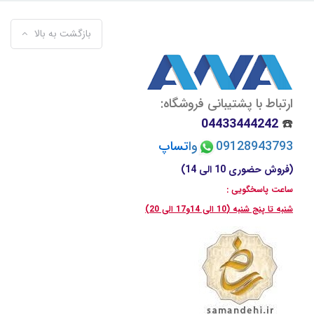
بازگشت به بالا
ارتباط با پشتیبانی فروشگاه:
04433444242
☎️
09128943793
وا
تسا
پ
(فروش حضوری 10 الی 14)
ساعت پاسخگویی :
شنبه تا پنج شنبه (10 الی 14و17 الی 20)