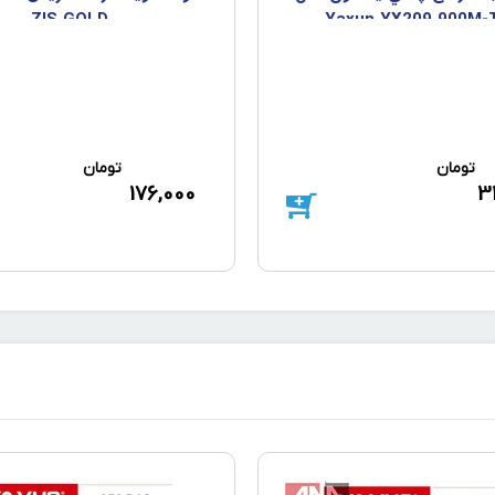
ZIS GOLD
Yaxun YX209 900M-T
تومان
تومان
176,000
3