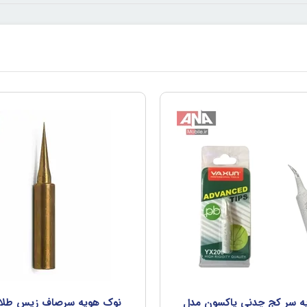
ه سر کج چدني ياکسون مدل
نوک هويه سرصاف زيس طلا