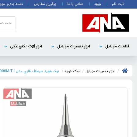
ثبت نام
ورود
تماس با ما
پیگیری سفارش
دسته بندی سوپ
همه دست
قطعات موبايل
ابزار تعمیرات موبایل
ابزار آلات الکترونیکی
ابزار تعمیرات موبایل
نوک هویه
نوک هويه سرصاف فلزي مدل KAWH 900M-T-I