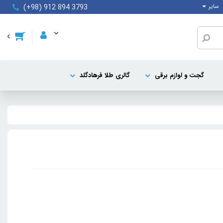
سایر
(+98) 912 894 3793
گجت و لوازم برقی
گالری طلا فرهادگلد