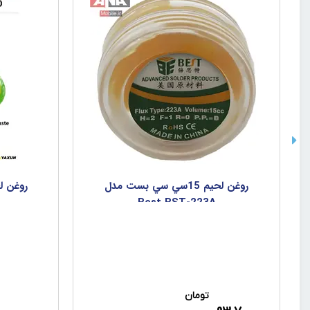
روغن لحيم 15سي سي بست مدل
Best BST-223A
تومان
د