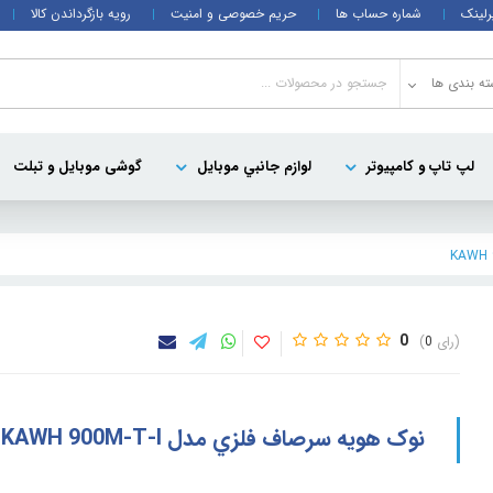
رلینک
شماره حساب ها
حریم خصوصی و امنیت
رویه بازگرداندن کالا
ه بندی ها
لپ تاپ و کامپيوتر
لوازم جانبي موبایل
گوشی موبایل و تبلت
0
0
نوک هويه سرصاف فلزي مدل KAWH 900M-T-I