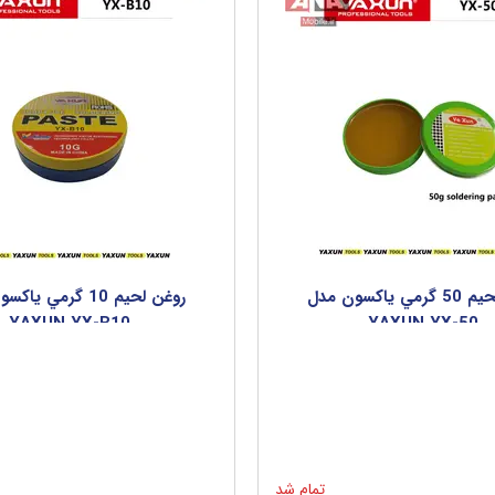
روغن لحيم 50 گرمي ياکسون مدل
روغن لحيم 10 گرمي ي
YAXUN YX-B10
YAXUN YX-50
تمام شد