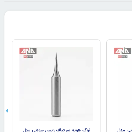
يي مدل
نوک هويه سرصاف زيس سوزني مدل