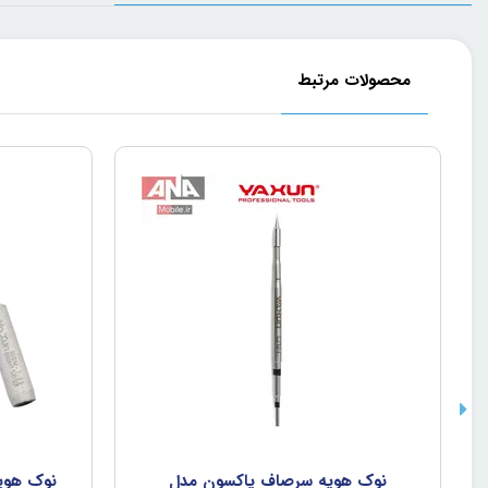
محصولات مرتبط
نوک هويه سرصاف ياکسون مدل
نوک هوي