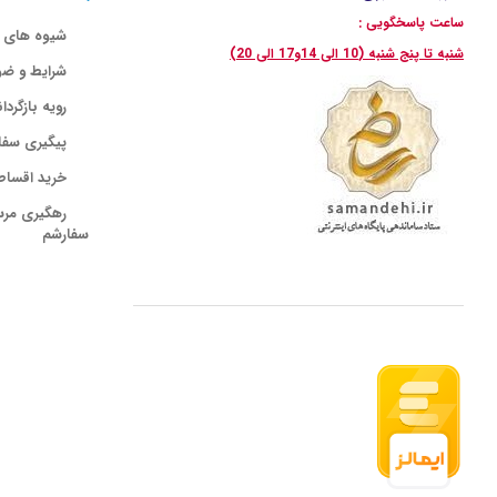
ساعت پاسخگویی :
شیوه های 
شنبه تا پنج شنبه (10 الی 14و17 الی 20)
شرایط و ضو
رویه بازگردا
پیگیری سفا
خرید اقساط
رهگیری مر
سفارشم