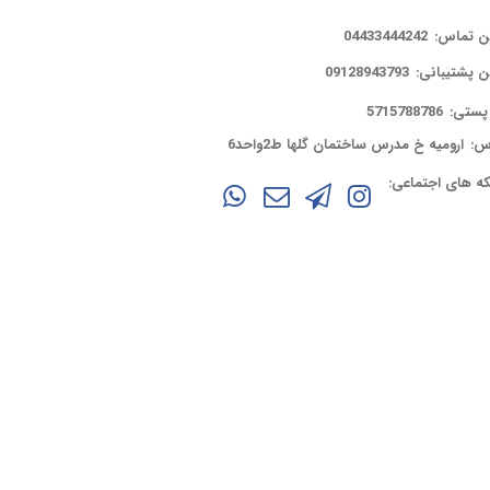
ن تماس:
04433444242
ن پشتیبانی:
09128943793
پستی:
5715788786
س:
ارومیه خ مدرس ساختمان گلها ط2واحد6
ه های اجتماعی: