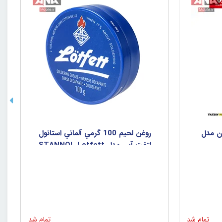
اکسون مدل
روغن لحيم 100 گرمي آلماني استانول
لتفت آبي مدل STANNOL Lotfett
تمام شد
تمام شد