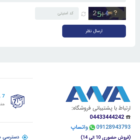
ارسال نظر
7 روز ضمانت برگشت
هفت
ارتباط با پشتیبانی فروشگاه:
04433444242
☎️
09128943793
وا
تسا
پ
دسترسی ه
(فروش حضوری 10 الی 14)