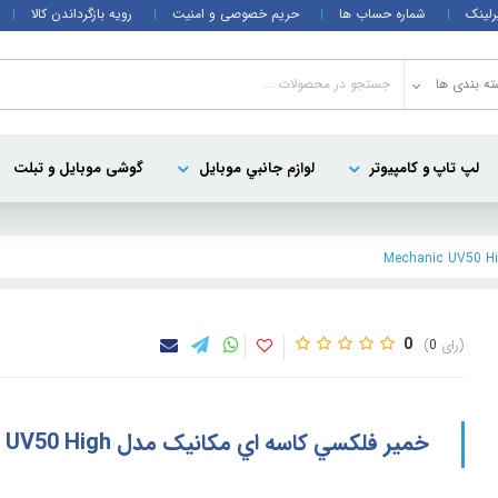
رلینک
شماره حساب ها
حریم خصوصی و امنیت
رویه بازگرداندن کالا
ه بندی ها
لپ تاپ و کامپيوتر
لوازم جانبي موبایل
گوشی موبایل و تبلت
0
0
خمير فلکسي کاسه اي مکانيک مدل Mechanic UV50 High