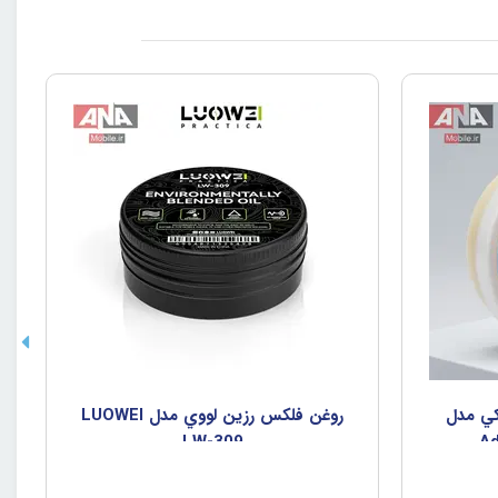
کي مدل
روغن فلکس رزين لووي مدل LUOWEI
LW-309
Ad