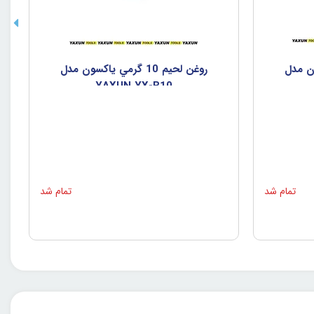
اکسون مدل
روغن لحيم 10 گرمي ياکسون مدل
YAXUN YX-B10
تمام شد
تمام شد