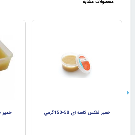
محصولات مشابه
خمير فلکس کاسه اي 50-150گرمي
خمير ف