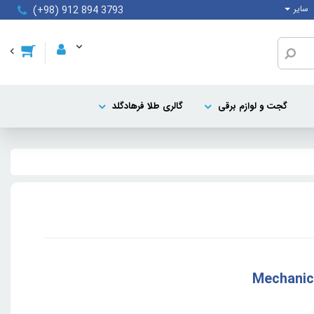
سایر
(+98) 912 894 3793
گجت و لوازم برقی
گالری طلا فرهادگلد