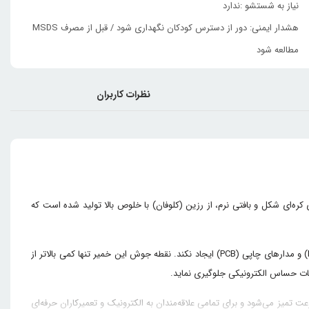
نیاز به شستشو :ندارد
هشدار ایمنی: دور از دسترس کودکان نگهداری شود / قبل از مصرف MSDS
مطالعه شود
نظرات کاربران
ره‌ای شکل و بافتی نرم، از رزین (کلوفان) با خلوص بالا تولید شده است که
یکی از مهم‌ترین ویژگی‌های خمیر فلکس مکانیک UV50، داشتن PH خنثی و خاصیت عایق بودن قوی آن است که باعث می‌شود هیچ‌گونه خوردگی روی آی‌سی‌ها (IC) و مدارهای چاپی (PCB) ایجاد نکند. نقطه جوش این خمیر تنها کمی بالاتر از
ت حساس الکترونیکی جلوگیری نماید.
. استفاده از آن بسیار آسان بوده، به سرعت تمیز می‌شود و برای تمامی علاقه‌مندان به الکترونیک و تعمیرکاران حرفه‌ای