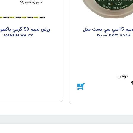
روغن لحيم 15سي سي بست مدل
روغن لحيم 50 گرمي ي
YAXUN YX-50
Best BST-223A
تومان