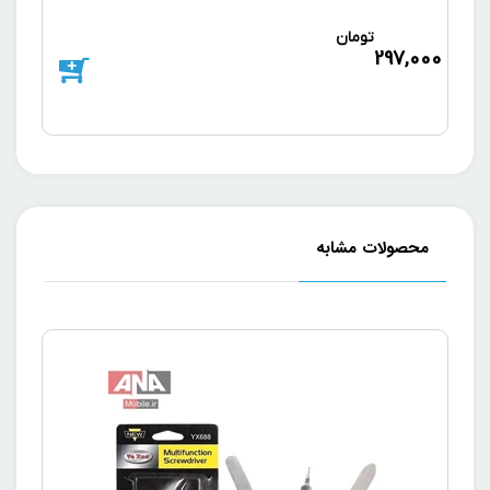
تومان
د
297,000
000
محصولات مشابه