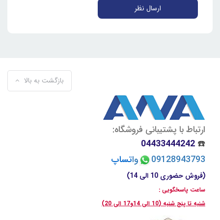
ارسال نظر
بازگشت به بالا
ارتباط با پشتیبانی فروشگاه:
04433444242
☎️
09128943793
وا
تسا
پ
(فروش حضوری 10 الی 14)
ساعت پاسخگویی :
شنبه تا پنج شنبه (10 الی 14و17 الی 20)