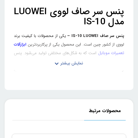
پنس سر صاف لووی LUOWEI
مدل IS-10
پنس سر صاف IS-10 LUOWEI –
یکی از محصولات با کیفیت برند
لووی از کشور چین است. این محصول یکی از پرکاربرد‌ترین
ابزارآلات
تعمیرات موبایل
است که به شکل‌های مختلفی تولید می‌شود. پنس
سر صاف یکی از رایج‌ترین پنس‌ها است که برای کارهای مانند
گذاشتن یا برداشتن قطعات ریز مثل خازن، مقاومت‌ها و غیره استفاده
می‌شود.
این محصول از جنسل استیل بوده و خاصیت ضد خوردگی دارد،
طراحی دقیق آن این اجازه را به تعمیرکار می‌دهد تا به راحتی اجزای
ریز را ور داشته و در این کار آن را احساس کند. پنس لووی ضد زنگ،
محصولات مرتبط
ضد حرارت و از همه مهم‌تر ضد الکتریسیته است، همچنین طراحی
ارگونومیک این محصول کمک زیادی به تعمیرکار می‌کند تا در صورت
گرفتن قطعه‌ای با سری 0.01میلی‌ متری آن، کنترل قطعه ریز را داشته