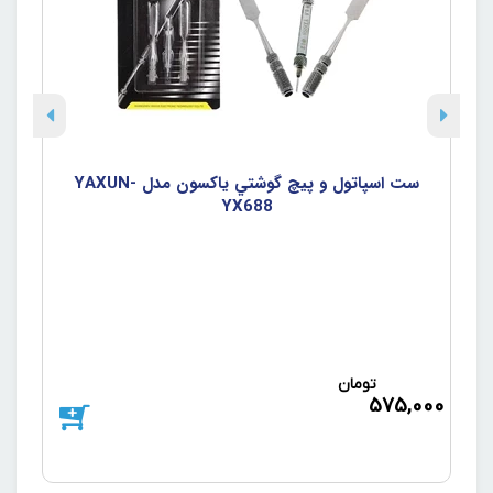
PR-
ست اسپاتول و پيچ گوشتي ياکسون مدل YAXUN-
YX688
تومان
د
575,000
000