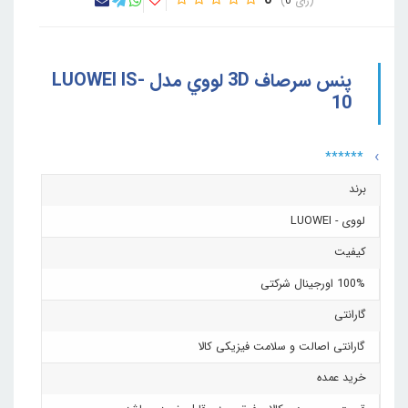
0
0
پنس سرصاف 3D لووي مدل LUOWEI IS-
10
******
برند
لووی - LUOWEI
کیفیت
100% اورجینال شرکتی
گارانتی
گارانتی اصالت و سلامت فیزیکی کالا
خرید عمده