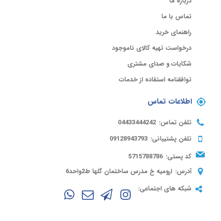
درباره ما
تماس با ما
راهنمای خرید
درخواست تهیه کالای ناموجود
شکایات و صدای مشتری
توافقنامه استفاده از خدمات
اطلاعات تماس
تلفن تماس:
04433444242
تلفن پشتیبانی:
09128943793
کد پستی:
5715788786
آدرس:
ارومیه خ مدرس ساختمان گلها ط2واحد6
شبکه های اجتماعی: