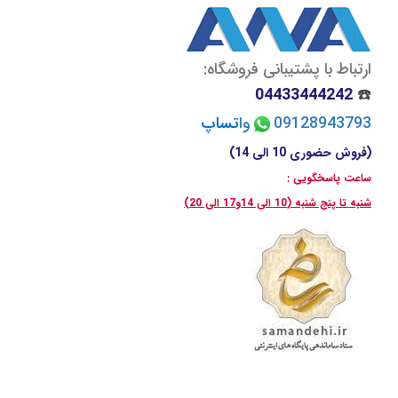
ارتباط با پشتیبانی فروشگاه:
04433444242
☎️
09128943793
وا
تسا
پ
(فروش حضوری 10 الی 14)
ساعت پاسخگویی :
شنبه تا پنج شنبه (10 الی 14و17 الی 20)