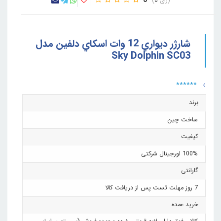
0
0
شارژر ديواري 12 وات اسکاي دلفين مدل
Sky Dolphin SC03
******
برند
ساخت چین
کیفیت
100% اورجینال شرکتی
گارانتی
7 روز مهلت تست پس از دریافت کالا
خرید عمده