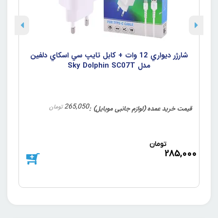
شارژر ديواري 12 وات + کابل تايپ سي اسکاي دلفين
مدل Sky Dolphin SC07T
265,050
تومان
قیمت خرید عمده (لوازم جانبی موبایل)
قیم
تومان
د
285,000
000