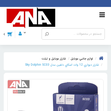
لوازم جانبي موبایل
شارژر موبایل و تبلت
شارژر ديواري 12 وات اسکاي دلفين مدل Sky Dolphin SC03