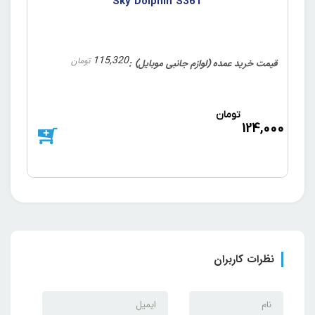
Sky Dolphin S36T
115,320
تومان
قیمت خرید عمده (لوازم جانبی موبایل)
قیم
تومان
د
124,000
700
نظرات کاربران