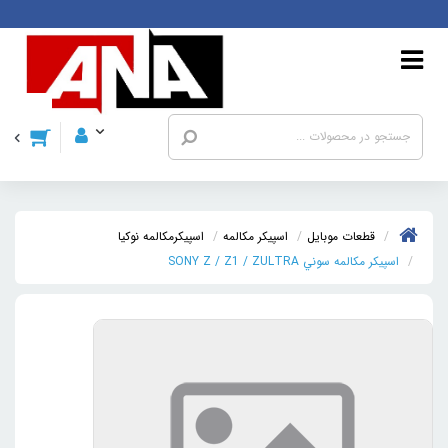
قطعات موبايل
اسپیکر مکالمه
اسپيکرمکالمه نوکيا
اسپيکر مکالمه سوني SONY Z / Z1 / ZULTRA