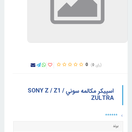
0
0
اسپيکر مکالمه سوني SONY Z / Z1 /
ZULTRA
******
برند