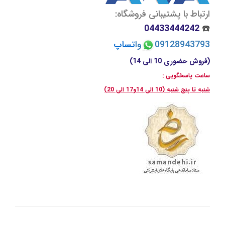
ارتباط با پشتیبانی فروشگاه:
04433444242
☎️
09128943793
وا
تسا
پ
(فروش حضوری 10 الی 14)
ساعت پاسخگویی :
شنبه تا پنج شنبه (10 الی 14و17 الی 20)