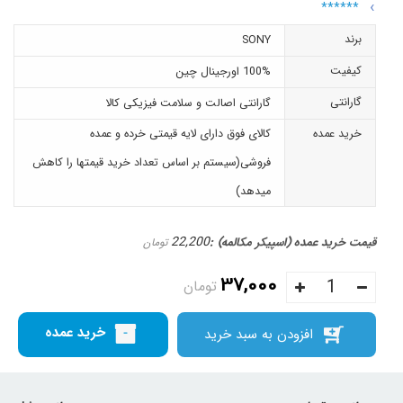
******
برند
SONY
کیفیت
100% اورجینال چین
گارانتی
گارانتی اصالت و سلامت فیزیکی کالا
خرید عمده
کالای فوق دارای لایه قیمتی خرده و عمده
فروشی(سیستم بر اساس تعداد خرید قیمتها را کاهش
میدهد)
22,200
قیمت خرید عمده (اسپیکر مکالمه)
تومان
37,000
تومان
خرید عمده
افزودن به سبد خرید