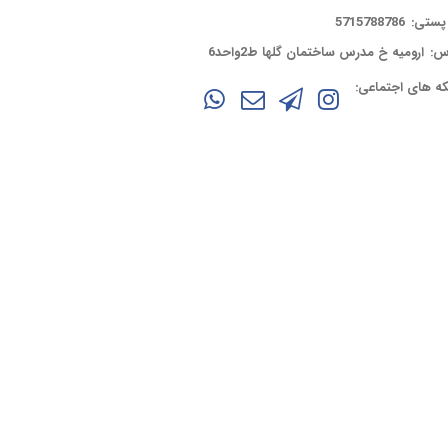
پستی:
5715788786
س:
ارومیه خ مدرس ساختمان گلها ط2واحد6
ه های اجتماعی: