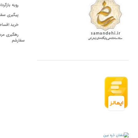
رویه بازگردا
پیگیری سفا
خرید اقساط
رهگیری مر
سفارشم