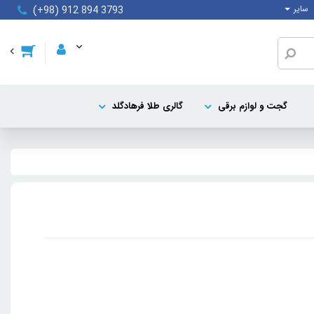
سایر
(+98) 912 894 3793
گجت و لوازم برقی
گالری طلا فرهادگلد