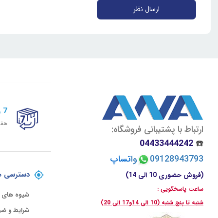
ارسال نظر
7 روز ضمانت برگشت
هفت
ارتباط با پشتیبانی فروشگاه:
04433444242
☎️
09128943793
وا
تسا
پ
دسترسی ه
(فروش حضوری 10 الی 14)
ساعت پاسخگویی :
شیوه های 
شنبه تا پنج شنبه (10 الی 14و17 الی 20)
شرایط و ضو