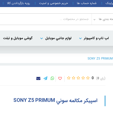
رلینک
شماره حساب ها
حریم خصوصی و امنیت
رویه بازگرداندن کالا
ه بندی ها
لپ تاپ و کامپيوتر
لوازم جانبي موبایل
گوشی موبایل و تبلت
0
0
اسپيکر مکالمه سوني SONY Z5 PRIMUM