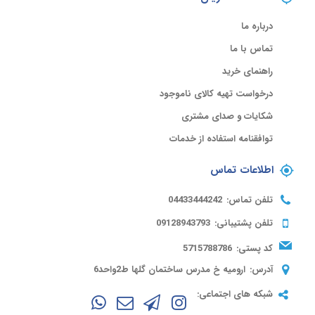
درباره ما
تماس با ما
راهنمای خرید
درخواست تهیه کالای ناموجود
شکایات و صدای مشتری
توافقنامه استفاده از خدمات
اطلاعات تماس
تلفن تماس:
04433444242
تلفن پشتیبانی:
09128943793
کد پستی:
5715788786
آدرس:
ارومیه خ مدرس ساختمان گلها ط2واحد6
شبکه های اجتماعی: