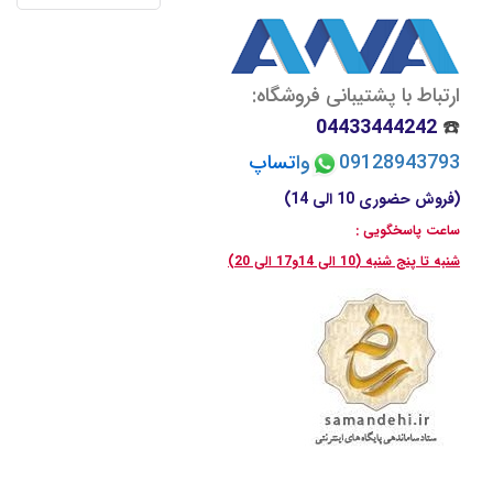
ارتباط با پشتیبانی فروشگاه:
04433444242
☎️
09128943793
وا
تسا
پ
(فروش حضوری 10 الی 14)
ساعت پاسخگویی :
شنبه تا پنج شنبه (10 الی 14و17 الی 20)