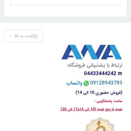
بازگشت به بالا
ارتباط با پشتیبانی فروشگاه:
04433444242
☎️
09128943793
وا
تسا
پ
(فروش حضوری 10 الی 14)
ساعت پاسخگویی :
شنبه تا پنج شنبه (10 الی 14و17 الی 20)